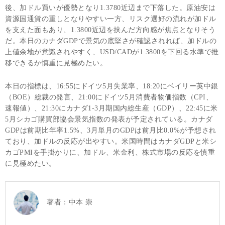
後、加ドル買いが優勢となり1.3780近辺まで下落した。原油安は
資源国通貨の重しとなりやすい一方、リスク選好の流れが加ドル
を支えた面もあり、1.3800近辺を挟んだ方向感が焦点となりそう
だ。本日のカナダGDPで景気の底堅さが確認されれば、加ドルの
上値余地が意識されやすく、USD/CADが1.3800を下回る水準で推
移できるか慎重に見極めたい。
本日の指標は、16:55にドイツ5月失業率、18:20にベイリー英中銀
（BOE）総裁の発言、21:00にドイツ5月消費者物価指数（CPI、
速報値）、21:30にカナダ1-3月期国内総生産（GDP）、22:45に米
5月シカゴ購買部協会景気指数の発表が予定されている。カナダ
GDPは前期比年率1.5%、3月単月のGDPは前月比0.0%が予想され
ており、加ドルの反応が出やすい。米国時間はカナダGDPと米シ
カゴPMIを手掛かりに、加ドル、米金利、株式市場の反応を慎重
に見極めたい。
著者：
中本 崇