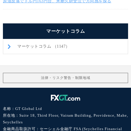
原油反落でドル円163円台、米耐久財受注で方向感を探る
マーケットコラム
マーケットコラム （1147）
法律・リスク警告・制限地域
名称：GT Global Ltd
所在地：Suite 18, Third Floor, Vairam Building, Providence, Mahe,
Seychelles
金融商品取扱許可：セーシェル金融庁 FSA (Seychelles Financial