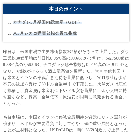
本日のポイント
カナダ1-3月期国内総生産（GDP）
米5月シカゴ購買部協会景気指数
昨日は、米国市場で主要株価指数3銘柄がそろって上昇した。ダウ
工業株30種平均は前日比0.05%高の50,668.97で引け、S&P500種は
0.58%高の7,563.63、ナスダック総合指数は0.91%高の26,917.47と
なり、3指数がそろって過去最高値を更新した。米10年債利回り
は米国とイランの停戦合意期待を背景に低下し、WTI原油は供給
不安の後退を受けて80ドル台後半まで下落した。天然ガスは底堅
く推移し、貴金属は米金利低下やドル安を背景に、金が大幅に持
ち直すなど、株高・金利低下・原油安が同時に意識される地合い
となった。
為替市場は、米国とイランの停戦合意期待を背景にリスク選好が
強まり、米ドルが主要通貨に対してやや上値の重い展開となった
ことが主材料となった。USD/CADは一時1.3869付近まで上昇した