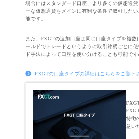
場合にはスタンダード口座、より多くの仮想通貨（
ーな仮想通貨をメインに有利な条件で取引したい場
能です。
また、FXGTの追加口座は同じ口座タイプを複数
ールドでトレードというように取引銘柄ごとに使
ド手法によって口座を使い分けることも可能です
FXGTの口座タイプの詳細はこちらをご覧下
FXG
FXG
特徴
意い