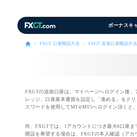
ボーナスキ
FXGT 口座開設方法
FXGT 追加口座開設方法
FXGTの追加口座は、マイページへログイン後
レッジ、口座基本通貨を設定し「進める」をクリック
スワードを使用してMT4/MT5へログイン頂く
尚、FXGTでは、1アカウントにつき最大6口座
開設を希望する場合は、FXGTの本人確認（ア