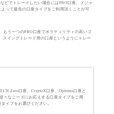
数などでトレードしたい場合にはPRO口座、メジャ
柄によって最良の口座タイプをご利用頂くことが可
、もう一つのPRO口座でボラティリティの高いゴ
、スイングトレード用の口座というようにトレー
ero口座、CryptoX口座、Optimus口座と
、様々なニーズにお応えする口座タイプをご用
座タイプをお選びください。