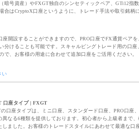
暗号資産）やFXGT独自のシンセティックペア、GTi12指
合はCryptoX口座というように、トレード手法や取引銘
口座開設することができますので、PRO口座でFX通貨ペアを
い分けることも可能です。スキャルピングトレード用の口座
ので、お客様の用途に合わせて追加口座をご活用ください。
さい
T 口座タイプ | FXGT
Tの口座タイプは、ミニ口座、スタンダード口座、PRO口座、ECN Z
の異なる6種類を提供しております。初心者から上級者まで
たしました。お客様のトレードスタイルにあわせて最適な口