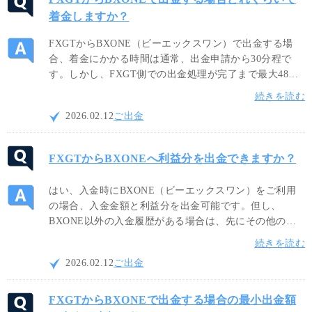
着金しますか？
FXGTからBXONE（ビーエックスワン）で出金する場
合、着金にかかる時間は通常、出金申請から30分程で
す。しかし、FXGT側での出金処理が完了まで最大48時
間程かかる場合もございます。出金処理が完了次第、
続きを読む
FXGTとBXONEからメールが送信され、お客様の
2026.02.12
ご出金
BXONEアカウントに資金が反映されます。
FXGTからBXONEへ利益分を出金できますか？
はい、入金時にBXONE（ビーエックスワン）をご利用
の場合、入金金額と利益分を出金可能です。但し、
BXONE以外の入金履歴がある場合は、先にその他の出
金を完了させてからBXONEをご利用ください。尚、
続きを読む
BXONEによる出金は、日本円、米ドル、ユーロでの出
2026.02.12
ご出金
金に対応しております。
FXGTからBXONEで出金する場合の最小出金額