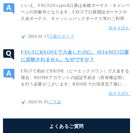
いいえ、FXGTのCryptoX口座は各種ボーナス・キャンペ
ーンの対象外となります。FXGTで口座開設ボーナスや
入金ボーナス、キャッシュバックボーナス等のご利用を
希望される場合は、各種ボーナス付与と対象となるミニ
続きを読む
口座やスタンダード口座、Optimus口座でのお取引をお
2026.01.17
口座のタイプ
すすめします。
FXGTにBXONEで入金したのに、MT4/MT5口座
に反映されません。なぜですか？
FXGTで初めてBXONE（ビーエックスワン）で入金する
場合、BXONEアカウントの認証手続き（所有権証明）
を行う必要がございます。BXONEでの決済完了後に送
付される「バーチャルウォレットの認証が必要です」と
続きを読む
いう件名のメール内容に従って、FXGTマイページにて
2026.01.05
ご入金
BXONEアカウントの認証を完了させてください。
よくあるご質問