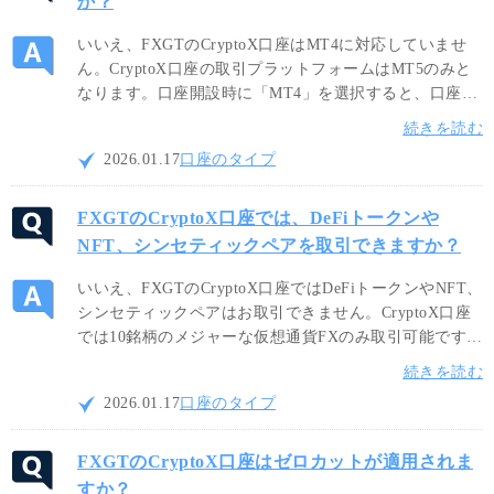
か？
いいえ、FXGTのCryptoX口座はMT4に対応していませ
ん。CryptoX口座の取引プラットフォームはMT5のみと
なります。口座開設時に「MT4」を選択すると、口座タ
イプ選択の際にCryptoX口座が表示されませんのでご注
続きを読む
意ください。CryptoX口座をご希望の場合は「MT5」を
2026.01.17
口座のタイプ
選択して口座開設してください。
FXGTのCryptoX口座では、DeFiトークンや
NFT、シンセティックペアを取引できますか？
いいえ、FXGTのCryptoX口座ではDeFiトークンやNFT、
シンセティックペアはお取引できません。CryptoX口座
では10銘柄のメジャーな仮想通貨FXのみ取引可能です。
多彩な仮想通貨CFDでの取引をご希望の場合は他口座を
続きを読む
ご利用ください。尚、TRX（トロン）の取り扱いがある
2026.01.17
口座のタイプ
のはCryptoX口座のみとなります。
FXGTのCryptoX口座はゼロカットが適用されま
すか？