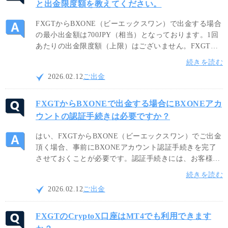
と出金限度額を教えてください。
FXGTからBXONE（ビーエックスワン）で出金する場合
の最小出金額は700JPY（相当）となっております。1回
あたりの出金限度額（上限）はございません。FXGTの
BXONEによる出金は、日本円（JPY）、米ドル
続きを読む
（USD）、ユーロ（EUR）の3種類の通貨から出金可能
2026.02.12
ご出金
です。
FXGTからBXONEで出金する場合にBXONEアカ
ウントの認証手続きは必要ですか？
はい、FXGTからBXONE（ビーエックスワン）でご出金
頂く場合、事前にBXONEアカウント認証手続きを完了
させておくことが必要です。認証手続きには、お客様の
登録名、メールアドレス、アカウントIDを確認できるス
続きを読む
クリーンショットをアップロードしてください。
2026.02.12
ご出金
FXGTのCryptoX口座はMT4でも利用できます