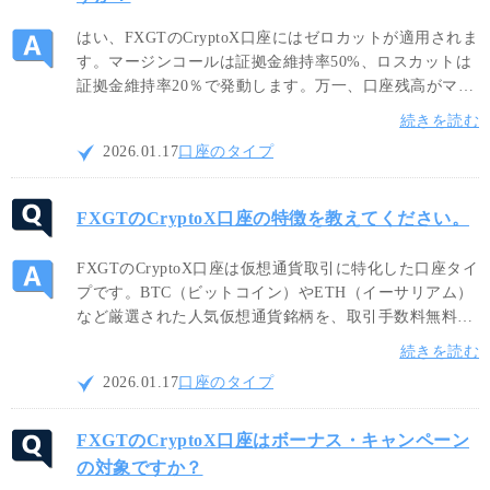
はい、FXGTのCryptoX口座にはゼロカットが適用されま
す。マージンコールは証拠金維持率50%、ロスカットは
証拠金維持率20％で発動します。万一、口座残高がマイ
ナスとなった場合でも、マイナス残高はゼロにリセット
続きを読む
され、追証（追加証拠金）は発生しないため、安心して
2026.01.17
口座のタイプ
お取引頂けます。
FXGTのCryptoX口座の特徴を教えてください。
FXGTのCryptoX口座は仮想通貨取引に特化した口座タイ
プです。BTC（ビットコイン）やETH（イーサリアム）
など厳選された人気仮想通貨銘柄を、取引手数料無料・
業界最狭水準の低スプレッドでお快適にお取引頂けま
続きを読む
す。尚、最大レバレッジは500倍のダイナミックレバレ
2026.01.17
口座のタイプ
ッジが適用されます。
FXGTのCryptoX口座はボーナス・キャンペーン
の対象ですか？