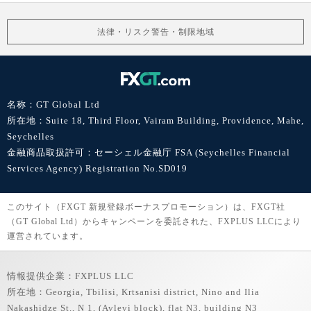
法律・リスク警告・制限地域
名称：GT Global Ltd
所在地：Suite 18, Third Floor, Vairam Building, Providence, Mahe,
Seychelles
金融商品取扱許可：セーシェル金融庁 FSA (Seychelles Financial
Services Agency) Registration No.SD019
このサイト（FXGT 新規登録ボーナスプロモーション）は、FXGT社
（GT Global Ltd）からキャンペーンを委託された、FXPLUS LLCにより
運営されています。
情報提供企業：FXPLUS LLC
所在地：Georgia, Tbilisi, Krtsanisi district, Nino and Ilia
Nakashidze St., N 1, (Avlevi block), flat N3, building N3