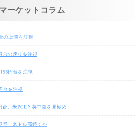
マーケットコラム
円台の上値を注視
7円台の戻りを注視
156円台を注視
0円台を注視
3円台、米PCEと英中銀を見極め
円視野、米ドル高続くか