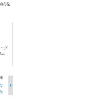
継続発
レーダ
幅広
事
な
か