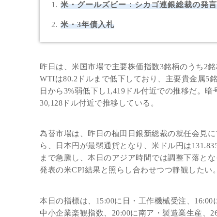
米・グールズビー：シカゴ連銀総裁の発言
米・3年債入札
昨日は、米国市場で主要株価指数3銘柄のうち2
WTIは80.2ドルまで低下しており、主要貴金
日から3%弱低下し1,419ドル付近での推移だ。
30,128ドル付近で推移している。
為替市場は、昨日の植田日銀新総裁の就任会見に
ら、日本円が最弱通貨となり、米ドル円は131.835
まで急騰し、本日のアジア時間では調整下落とな
発表の米CPI結果と照らし合わせつつ静観したい
本日の指標は、15:00に日・工作機械受注、16:00
中小企業楽観指数、20:00に南ア・製造業生産、2