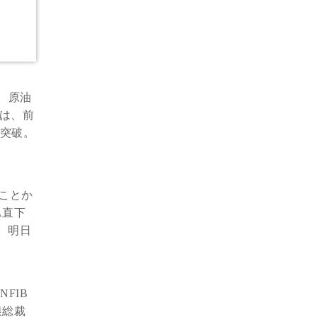
。原油
ムは、前
を突破。
ことか
A直下
、明日
FIB
銀総裁