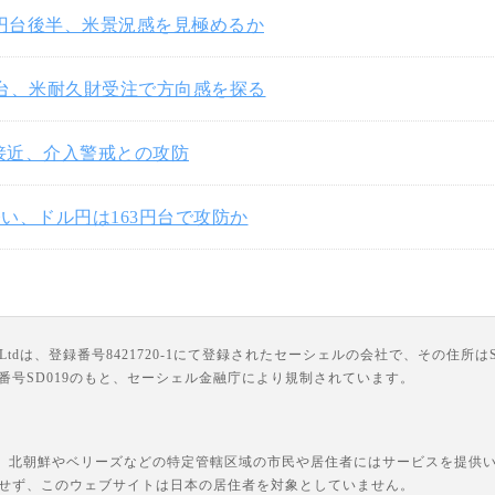
3円台後半、米景況感を見極めるか
円台、米耐久財受注で方向感を探る
円接近、介入警戒との攻防
い、ドル円は163円台で攻防か
は、登録番号8421720-1にて登録されたセーシェルの会社で、その住所はSuite 18, Third F
ライセンス番号SD019のもと、セーシェル金融庁により規制されています。
、北朝鮮やベリーズなどの特定管轄区域の市民や居住者にはサービスを提供いた
せず、このウェブサイトは日本の居住者を対象としていません。