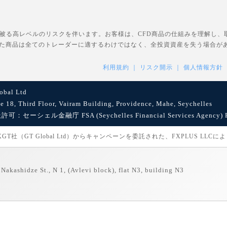
を被る高レベルのリスクを伴います。お客様は、CFD商品の仕組みを理解し
た商品は全てのトレーダーに適するわけではなく、全投資資産を失う場合が
利用規約
リスク開示
個人情報方針
bal Ltd
8, Third Floor, Vairam Building, Providence, Mahe, Seychelles
セーシェル金融庁 FSA (Seychelles Financial Services Agency) Reg
社（GT Global Ltd）からキャンペーンを委託された、FXPLUS LLC
Nakashidze St., N 1, (Avlevi block), flat N3, building N3