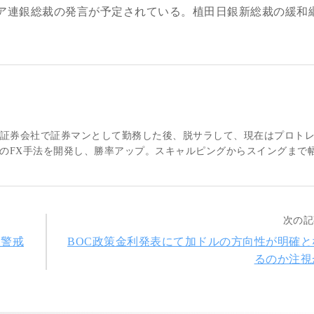
ィア連銀総裁の発言が予定されている。植田日銀新総裁の緩和
大手証券会社で証券マンとして勤務した後、脱サラして、現在はプロト
のFX手法を開発し、勝率アップ。スキャルピングからスイングまで
次の記
に警戒
BOC政策金利発表にて加ドルの方向性が明確と
るのか注視