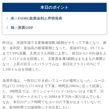
本日のポイント
米・FOMC政策金利と声明発表
独・実質GDP
昨日は、米国市場で主要株価指数3銘柄がそろって下落となり、株
安・金利安・原油高の相場展開となった。原油WTIは、69.7ドル
まで3.99%高騰。天然ガスも同様に上昇し、前日から1.09%値を上
げ、3.15ドル台を回復した。主要貴金属5銘柄はまちまちの展開と
なり、上昇が目立ったパラジウムは、前日比プラス1.05%にて
1,300ドル台を回復した。
為替市場は、一昨日に引き続いてユーロが最弱となった。ユーロ
円は172.319から171.056まで下落。時間足20MAに沿って続落し
た。4時間足では、ボリンジャーバンド+2σから-2σまで低下。日
足では、サポートされていた20MAを下方向へ割り込んでいる。
なお、本日のアジア時間でもユーロの下落が止まっていないた
め、欧州時間での強弱性に十分注意したい。