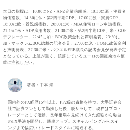
本日の指標は、10:00にNZ・ANZ企業信頼感、10:30に豪・消費者
物価指数、14:30に仏・第2四半期GDP、17:00に独・実質GDP、
18:00に欧・景況感指数、20:00に米・MBA住宅ローン申請指数、
21:15に米・ADP雇用者数、21:30に米・第2四半期GDP、米・GDP
デフレーター、22:45に加・BOC政策金利と声明発表、23:30に
加・マックレムBOC総裁の記者会見、27:00に米・FOMC政策金利
と声明発表、27:30に米・パウエルFRB議長の記者会見が発表予定
となっている。上値が重く、続落しているユーロの回復余地を慎
重に注視したい。
著者：
中本 崇
国内外のFX経歴15年以上、FP2級の資格を持つ。大手証券会
社で証券マンとして勤務した後、脱サラして、現在はプロト
レーダーとして活動。長年相場を見続けてきた経験から独自
のFX手法を開発し、勝率アップ。スキャルピングからスイ
ングまで幅広いトレードスタイルに精通する。