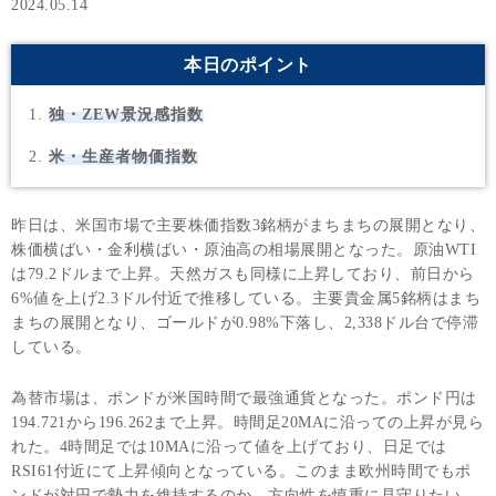
2024.05.14
本日のポイント
独・ZEW景況感指数
米・生産者物価指数
昨日は、米国市場で主要株価指数3銘柄がまちまちの展開となり、
株価横ばい・金利横ばい・原油高の相場展開となった。原油WTI
は79.2ドルまで上昇。天然ガスも同様に上昇しており、前日から
6%値を上げ2.3ドル付近で推移している。主要貴金属5銘柄はまち
まちの展開となり、ゴールドが0.98%下落し、2,338ドル台で停滞
している。
為替市場は、ポンドが米国時間で最強通貨となった。ポンド円は
194.721から196.262まで上昇。時間足20MAに沿っての上昇が見ら
れた。4時間足では10MAに沿って値を上げており、日足では
RSI61付近にて上昇傾向となっている。このまま欧州時間でもポ
ンドが対円で勢力を維持するのか、方向性を慎重に見守りたい。