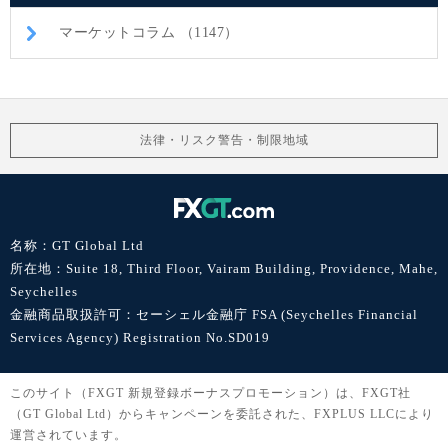
マーケットコラム （1147）
法律・リスク警告・制限地域
名称：GT Global Ltd
所在地：Suite 18, Third Floor, Vairam Building, Providence, Mahe,
Seychelles
金融商品取扱許可：セーシェル金融庁 FSA (Seychelles Financial
Services Agency) Registration No.SD019
このサイト（FXGT 新規登録ボーナスプロモーション）は、FXGT社
（GT Global Ltd）からキャンペーンを委託された、FXPLUS LLCにより
運営されています。