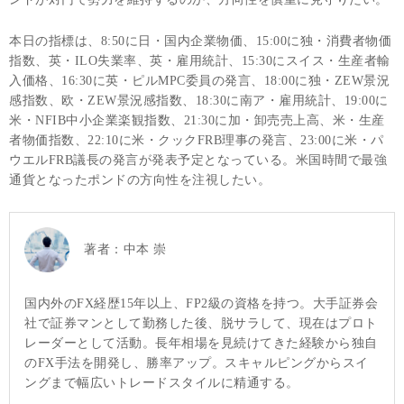
本日の指標は、8:50に日・国内企業物価、15:00に独・消費者物価
指数、英・ILO失業率、英・雇用統計、15:30にスイス・生産者輸
入価格、16:30に英・ピルMPC委員の発言、18:00に独・ZEW景況
感指数、欧・ZEW景況感指数、18:30に南ア・雇用統計、19:00に
米・NFIB中小企業楽観指数、21:30に加・卸売売上高、米・生産
者物価指数、22:10に米・クックFRB理事の発言、23:00に米・パ
ウエルFRB議長の発言が発表予定となっている。米国時間で最強
通貨となったポンドの方向性を注視したい。
著者：
中本 崇
国内外のFX経歴15年以上、FP2級の資格を持つ。大手証券会
社で証券マンとして勤務した後、脱サラして、現在はプロト
レーダーとして活動。長年相場を見続けてきた経験から独自
のFX手法を開発し、勝率アップ。スキャルピングからスイ
ングまで幅広いトレードスタイルに精通する。