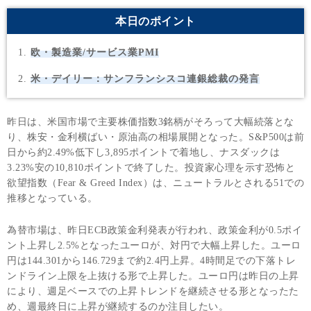
本日のポイント
欧・製造業/サービス業PMI
米・デイリー：サンフランシスコ連銀総裁の発言
昨日は、米国市場で主要株価指数3銘柄がそろって大幅続落とな
り、株安・金利横ばい・原油高の相場展開となった。S&P500は前
日から約2.49%低下し3,895ポイントで着地し、ナスダックは
3.23%安の10,810ポイントで終了した。投資家心理を示す恐怖と
欲望指数（Fear & Greed Index）は、ニュートラルとされる51での
推移となっている。
為替市場は、昨日ECB政策金利発表が行われ、政策金利が0.5ポイ
ント上昇し2.5%となったユーロが、対円で大幅上昇した。ユーロ
円は144.301から146.729まで約2.4円上昇。4時間足での下落トレ
ンドライン上限を上抜ける形で上昇した。ユーロ円は昨日の上昇
により、週足ベースでの上昇トレンドを継続させる形となったた
め、週最終日に上昇が継続するのか注目したい。