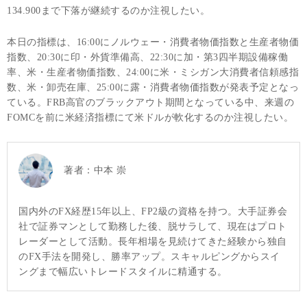
134.900まで下落が継続するのか注視したい。
本日の指標は、16:00にノルウェー・消費者物価指数と生産者物価
指数、20:30に印・外貨準備高、22:30に加・第3四半期設備稼働
率、米・生産者物価指数、24:00に米・ミシガン大消費者信頼感指
数、米・卸売在庫、25:00に露・消費者物価指数が発表予定となっ
ている。FRB高官のブラックアウト期間となっている中、来週の
FOMCを前に米経済指標にて米ドルが軟化するのか注視したい。
著者：
中本 崇
国内外のFX経歴15年以上、FP2級の資格を持つ。大手証券会
社で証券マンとして勤務した後、脱サラして、現在はプロト
レーダーとして活動。長年相場を見続けてきた経験から独自
のFX手法を開発し、勝率アップ。スキャルピングからスイ
ングまで幅広いトレードスタイルに精通する。