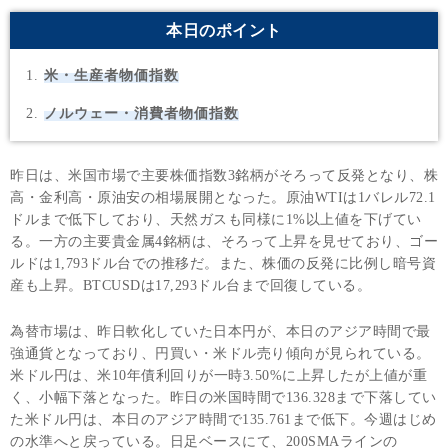
本日のポイント
米・生産者物価指数
ノルウェー・消費者物価指数
昨日は、米国市場で主要株価指数3銘柄がそろって反発となり、株
高・金利高・原油安の相場展開となった。原油WTIは1バレル72.1
ドルまで低下しており、天然ガスも同様に1%以上値を下げてい
る。一方の主要貴金属4銘柄は、そろって上昇を見せており、ゴー
ルドは1,793ドル台での推移だ。また、株価の反発に比例し暗号資
産も上昇。BTCUSDは17,293ドル台まで回復している。
為替市場は、昨日軟化していた日本円が、本日のアジア時間で最
強通貨となっており、円買い・米ドル売り傾向が見られている。
米ドル円は、米10年債利回りが一時3.50%に上昇したが上値が重
く、小幅下落となった。昨日の米国時間で136.328まで下落してい
た米ドル円は、本日のアジア時間で135.761まで低下。今週はじめ
の水準へと戻っている。日足ベースにて、200SMAラインの