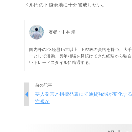
ドル円の下値余地に十分警戒したい。
著者：
中本 崇
国内外のFX経歴15年以上、FP2級の資格を持つ。
ーとして活動。長年相場を見続けてきた経験から独自
いトレードスタイルに精通する。
前の記事
要人発言と指標発表にて通貨強弱が変化す
注視か