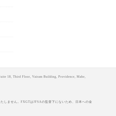
loor, Vairam Building, Providence, Mahe,
しません。FXGTはJFSAの監督下にないため、日本への金