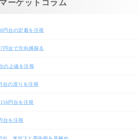
マーケットコラム
58円台の定着を注視
57円台で方向感探る
円台の上値を注視
7円台の戻りを注視
156円台を注視
0円台を注視
3円台、米PCEと英中銀を見極め