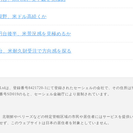
円視野、米ドル高続くか
3円台後半、米景況感を見極めるか
円台、米耐久財受注で方向感を探る
は、登録番号8421720-1にて登録されたセーシェルの会社で、その住所はSuite 18, Third F
ライセンス番号SD019のもと、セーシェル金融庁により規制されています。
、北朝鮮やベリーズなどの特定管轄区域の市民や居住者にはサービスを提供いた
せず、このウェブサイトは日本の居住者を対象としていません。