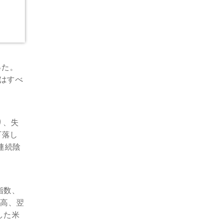
った。
柄はすべ
り、失
下落し
日連続陰
指数、
残高、翌
した米