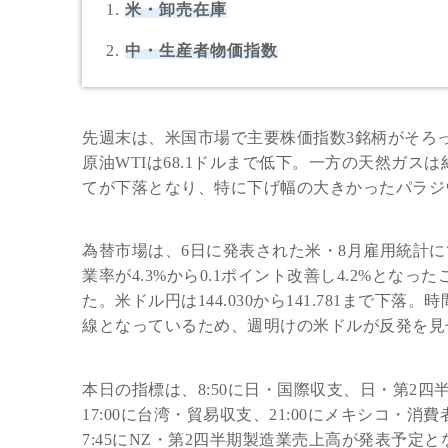
米・卸売在庫
中・生産者物価指数
先週末は、米国市場で主要株価指数3銘柄がそろ
原油WTIは68.1ドルまで低下。一方の天然ガスは
てが下落となり、特に下げ幅の大きかったパラジウ
為替市場は、6日に発表された米・8月雇用統計にて
業率が4.3%から0.1ポイント改善し4.2%と
た。米ドル円は144.030から141.781まで下
線となっているため、週明けの米ドルが反発を見
本日の指標は、8:50に日・国際収支、日・第2四
17:00に台湾・貿易収支、21:00にメキシコ・消
7:45にNZ・第2四半期製造業売上高が発表予定