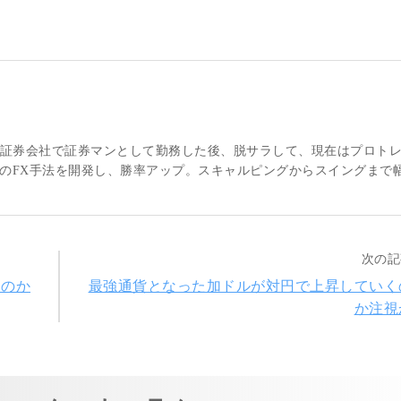
大手証券会社で証券マンとして勤務した後、脱サラして、現在はプロト
のFX手法を開発し、勝率アップ。スキャルピングからスイングまで
次の記
るのか
最強通貨となった加ドルが対円で上昇していく
か注視