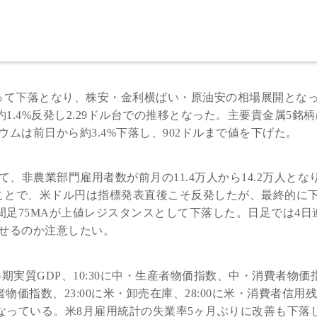
って下落となり、株安・金利横ばい・原油安の相場展開とな
約1.4%反発し2.29ドル台での推移となった。主要貴金属5銘
ムは前日から約3.4%下落し、902ドルまで値を下げた。
、非農業部門雇用者数が前月の11.4万人から14.2万人とな
なったことで、米ドル円は指標発表直後こそ反発したが、最終的に
落。時間足75MAが上値レジスタンスとして下落した。日足では4
せるのか注意したい。
半期実質GDP、10:30に中・生産者物価指数、中・消費者物価
費者物価指数、23:00に米・卸売在庫、28:00に米・消費者信用
となっている。米8月雇用統計の失業率5ヶ月ぶりに改善も下落