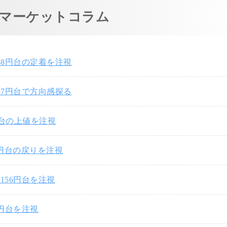
マーケットコラム
58円台の定着を注視
57円台で方向感探る
円台の上値を注視
7円台の戻りを注視
156円台を注視
0円台を注視