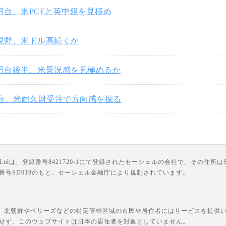
3円台、米PCEと英中銀を見極め
円視野、米ドル高続くか
3円台後半、米景況感を見極めるか
円台、米耐久財受注で方向感を探る
は、登録番号8421720-1にて登録されたセーシェルの会社で、その住所はSuite 18, Third F
ライセンス番号SD019のもと、セーシェル金融庁により規制されています。
、北朝鮮やベリーズなどの特定管轄区域の市民や居住者にはサービスを提供いた
せず、このウェブサイトは日本の居住者を対象としていません。