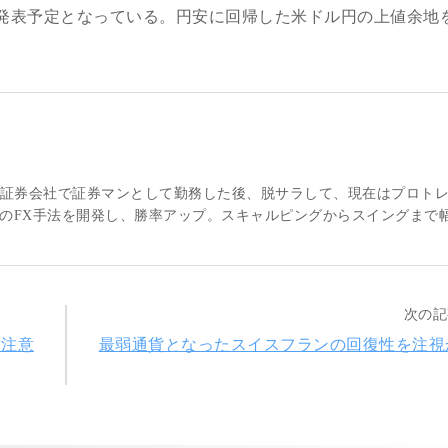
入札が発表予定となっている。円安に回帰した米ドル円の上値余地
大手証券会社で証券マンとして勤務した後、脱サラして、現在はプロト
のFX手法を開発し、勝率アップ。スキャルピングからスイングまで
次の記
に注意
最弱通貨となったスイスフランの回復性を注視