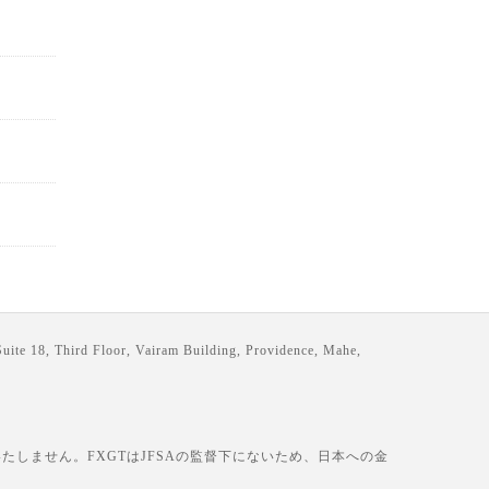
loor, Vairam Building, Providence, Mahe,
しません。FXGTはJFSAの監督下にないため、日本への金