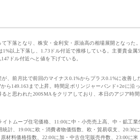
って下落となり、株安・金利安・原油高の相場展開となった
スは1%以上下落し、1.73ドル付近で推移している。主要貴金属
,147ドル付近へと値を下げている。
が、前月比で前回のマイナス0.1%からプラス0.1%に改善し
7から149.163まで上昇。時間足ボリンジャーバンド+2σに沿
ると思われた200SMAをクリアしており、本日のアジア時
・ライトムーブ住宅価格、11:00に中・小売売上高、中・鉱工業
雇用統計、19:00に欧・消費者物価指数、欧・貿易収支、20:30
原材料価格指数、22:00に加・中古住宅販売件数、23:00に米