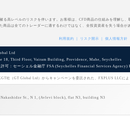
を被る高レベルのリスクを伴います。お客様は、CFD商品の仕組みを理解し
た商品は全てのトレーダーに適するわけではなく、全投資資産を失う場合が
利用規約
リスク開示
個人情報方針
bal Ltd
8, Third Floor, Vairam Building, Providence, Mahe, Seychelles
セーシェル金融庁 FSA (Seychelles Financial Services Agency) Reg
社（GT Global Ltd）からキャンペーンを委託された、FXPLUS LLC
Nakashidze St., N 1, (Avlevi block), flat N3, building N3