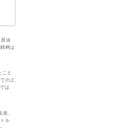
。原油
5銘柄は
たこと
っての上
間では
生産、
にトル
・