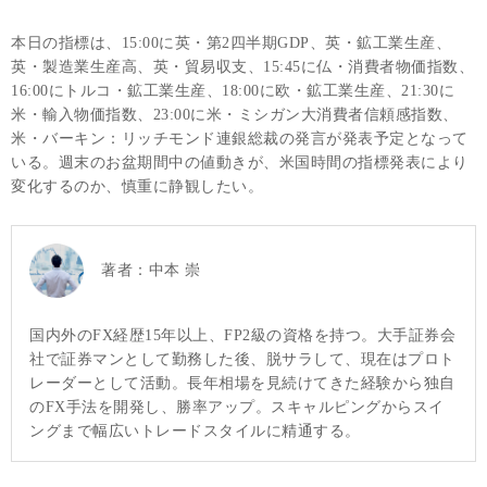
本日の指標は、15:00に英・第2四半期GDP、英・鉱工業生産、
英・製造業生産高、英・貿易収支、15:45に仏・消費者物価指数、
16:00にトルコ・鉱工業生産、18:00に欧・鉱工業生産、21:30に
米・輸入物価指数、23:00に米・ミシガン大消費者信頼感指数、
米・バーキン：リッチモンド連銀総裁の発言が発表予定となって
いる。週末のお盆期間中の値動きが、米国時間の指標発表により
変化するのか、慎重に静観したい。
著者：
中本 崇
国内外のFX経歴15年以上、FP2級の資格を持つ。大手証券会
社で証券マンとして勤務した後、脱サラして、現在はプロト
レーダーとして活動。長年相場を見続けてきた経験から独自
のFX手法を開発し、勝率アップ。スキャルピングからスイ
ングまで幅広いトレードスタイルに精通する。