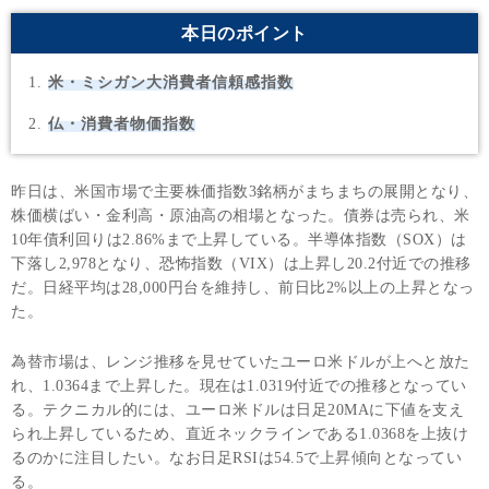
本日のポイント
米・ミシガン大消費者信頼感指数
仏・消費者物価指数
昨日は、米国市場で主要株価指数3銘柄がまちまちの展開となり、
株価横ばい・金利高・原油高の相場となった。債券は売られ、米
10年債利回りは2.86%まで上昇している。半導体指数（SOX）は
下落し2,978となり、恐怖指数（VIX）は上昇し20.2付近での推移
だ。日経平均は28,000円台を維持し、前日比2%以上の上昇となっ
た。
為替市場は、レンジ推移を見せていたユーロ米ドルが上へと放た
れ、1.0364まで上昇した。現在は1.0319付近での推移となってい
る。テクニカル的には、ユーロ米ドルは日足20MAに下値を支え
られ上昇しているため、直近ネックラインである1.0368を上抜け
るのかに注目したい。なお日足RSIは54.5で上昇傾向となってい
る。