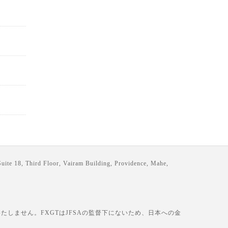
loor, Vairam Building, Providence, Mahe,
しません。FXGTはJFSAの監督下にないため、日本への金