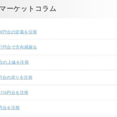
マーケットコラム
58円台の定着を注視
57円台で方向感探る
円台の上値を注視
7円台の戻りを注視
156円台を注視
0円台を注視