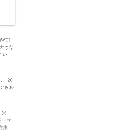
WTI
も大きな
てい
し、20
でも30
、米・
英・マ
油在庫、