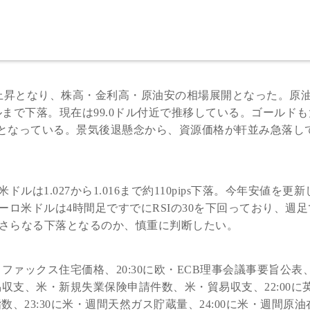
上昇となり、株高・金利高・原油安の相場展開となった。原油
ドルまで下落。現在は99.0ドル付近で推移している。ゴールド
ドルとなっている。景気後退懸念から、資源価格が軒並み急落し
。
1.027から1.016まで約110pips下落。今年安値を更新
ロ米ドルは4時間足ですでにRSIの30を下回っており、週足
りさらなる下落となるのか、慎重に判断したい。
リファックス住宅価格、20:30に欧・ECB理事会議事要旨公表
易収支、米・新規失業保険申請件数、米・貿易収支、22:00に
会指数、23:30に米・週間天然ガス貯蔵量、24:00に米・週間原