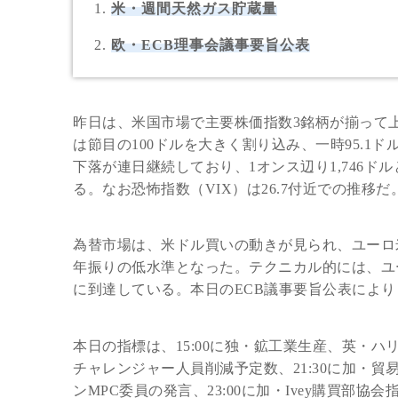
米・週間天然ガス貯蔵量
欧・ECB理事会議事要旨公表
昨日は、米国市場で主要株価指数3銘柄が揃って
は節目の100ドルを大きく割り込み、一時95.1
下落が連日継続しており、1オンス辺り1,746
る。なお恐怖指数（VIX）は26.7付近での推移だ
為替市場は、米ドル買いの動きが見られ、ユーロ米ドルは
年振りの低水準となった。テクニカル的には、ユー
に到達している。本日のECB議事要旨公表によ
本日の指標は、15:00に独・鉱工業生産、英・ハ
チャレンジャー人員削減予定数、21:30に加・貿
ンMPC委員の発言、23:00に加・Ivey購買部協