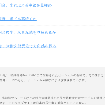
3円台、米PCEと英中銀を見極め
円視野、米ドル高続くか
3円台後半、米景況感を見極めるか
円台、米耐久財受注で方向感を探る
は、登録番号8421720-1にて登録されたセーシェルの会社で、その住所はSuite 18, Third F
ライセンス番号SD019のもと、セーシェル金融庁により規制されています。
、北朝鮮やベリーズなどの特定管轄区域の市民や居住者にはサービスを提供いた
せず、このウェブサイトは日本の居住者を対象としていません。