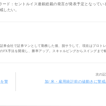
に米・ブラード：セントルイス連銀総裁の発言が発表予定となってい
警戒したい。
大手証券会社で証券マンとして勤務した後、脱サラして、現在はプロト
のFX手法を開発し、勝率アップ。スキャルピングからスイングまで
次の記
向を警
加/ 米・雇用統計前の値動きに警戒