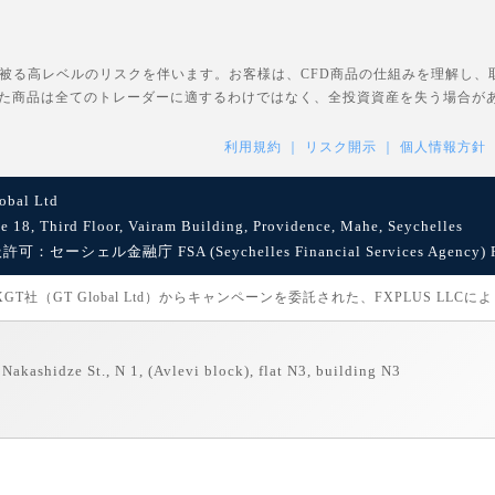
を被る高レベルのリスクを伴います。お客様は、CFD商品の仕組みを理解し
た商品は全てのトレーダーに適するわけではなく、全投資資産を失う場合が
利用規約
リスク開示
個人情報方針
bal Ltd
8, Third Floor, Vairam Building, Providence, Mahe, Seychelles
セーシェル金融庁 FSA (Seychelles Financial Services Agency) Reg
社（GT Global Ltd）からキャンペーンを委託された、FXPLUS LLC
Nakashidze St., N 1, (Avlevi block), flat N3, building N3