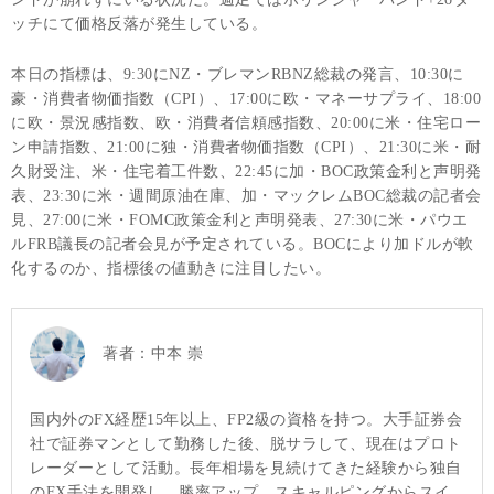
ッチにて価格反落が発生している。
本日の指標は、9:30にNZ・ブレマンRBNZ総裁の発言、10:30に
豪・消費者物価指数（CPI）、17:00に欧・マネーサプライ、18:00
に欧・景況感指数、欧・消費者信頼感指数、20:00に米・住宅ロー
ン申請指数、21:00に独・消費者物価指数（CPI）、21:30に米・耐
久財受注、米・住宅着工件数、22:45に加・BOC政策金利と声明発
表、23:30に米・週間原油在庫、加・マックレムBOC総裁の記者会
見、27:00に米・FOMC政策金利と声明発表、27:30に米・パウエ
ルFRB議長の記者会見が予定されている。BOCにより加ドルが軟
化するのか、指標後の値動きに注目したい。
著者：
中本 崇
国内外のFX経歴15年以上、FP2級の資格を持つ。大手証券会
社で証券マンとして勤務した後、脱サラして、現在はプロト
レーダーとして活動。長年相場を見続けてきた経験から独自
のFX手法を開発し、勝率アップ。スキャルピングからスイ