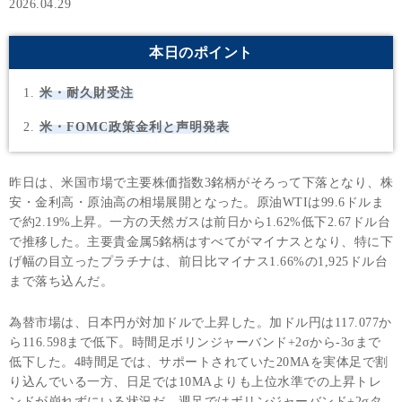
2026.04.29
本日のポイント
米・耐久財受注
米・FOMC政策金利と声明発表
昨日は、米国市場で主要株価指数3銘柄がそろって下落となり、株
安・金利高・原油高の相場展開となった。原油WTIは99.6ドルま
で約2.19%上昇。一方の天然ガスは前日から1.62%低下2.67ドル台
で推移した。主要貴金属5銘柄はすべてがマイナスとなり、特に下
げ幅の目立ったプラチナは、前日比マイナス1.66%の1,925ドル台
まで落ち込んだ。
為替市場は、日本円が対加ドルで上昇した。加ドル円は117.077か
ら116.598まで低下。時間足ボリンジャーバンド+2σから-3σまで
低下した。4時間足では、サポートされていた20MAを実体足で割
り込んでいる一方、日足では10MAよりも上位水準での上昇トレ
ンドが崩れずにいる状況だ。週足ではボリンジャーバンド+2σタ