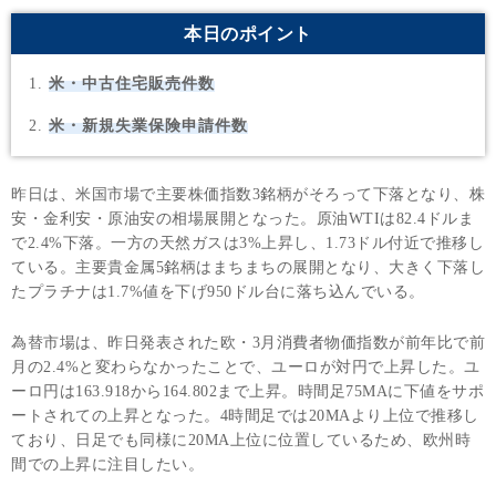
本日のポイント
米・中古住宅販売件数
米・新規失業保険申請件数
昨日は、米国市場で主要株価指数3銘柄がそろって下落となり、株
安・金利安・原油安の相場展開となった。原油WTIは82.4ドルま
で2.4%下落。一方の天然ガスは3%上昇し、1.73ドル付近で推移し
ている。主要貴金属5銘柄はまちまちの展開となり、大きく下落し
たプラチナは1.7%値を下げ950ドル台に落ち込んでいる。
為替市場は、昨日発表された欧・3月消費者物価指数が前年比で前
月の2.4%と変わらなかったことで、ユーロが対円で上昇した。ユ
ーロ円は163.918から164.802まで上昇。時間足75MAに下値をサポ
ートされての上昇となった。4時間足では20MAより上位で推移し
ており、日足でも同様に20MA上位に位置しているため、欧州時
間での上昇に注目したい。