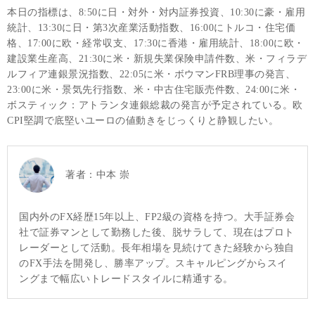
本日の指標は、8:50に日・対外・対内証券投資、10:30に豪・雇用
統計、13:30に日・第3次産業活動指数、16:00にトルコ・住宅価
格、17:00に欧・経常収支、17:30に香港・雇用統計、18:00に欧・
建設業生産高、21:30に米・新規失業保険申請件数、米・フィラデ
ルフィア連銀景況指数、22:05に米・ボウマンFRB理事の発言、
23:00に米・景気先行指数、米・中古住宅販売件数、24:00に米・
ボスティック：アトランタ連銀総裁の発言が予定されている。欧
CPI堅調で底堅いユーロの値動きをじっくりと静観したい。
著者：
中本 崇
国内外のFX経歴15年以上、FP2級の資格を持つ。大手証券会
社で証券マンとして勤務した後、脱サラして、現在はプロト
レーダーとして活動。長年相場を見続けてきた経験から独自
のFX手法を開発し、勝率アップ。スキャルピングからスイ
ングまで幅広いトレードスタイルに精通する。