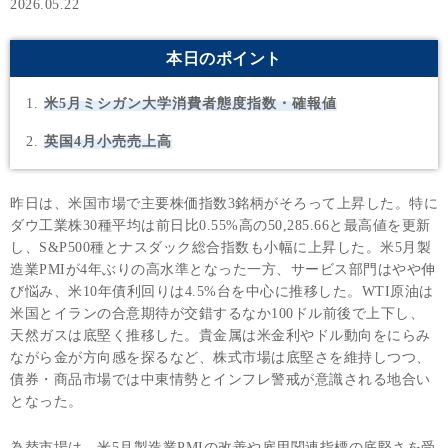
2026.05.22
本日のポイント
米5月ミシガン大学消費者態度指数・確報値
英国4月小売売上高
昨日は、米国市場で主要株価指数3銘柄がそろって上昇した。特に
ダウ工業株30種平均は前日比0.55%高の50,285.66と最高値を更新
し、S&P500種とナスダック総合指数も小幅に上昇した。米5月製
造業PMIが4年ぶりの高水準となった一方、サービス部門はやや伸
び悩み、米10年債利回りは4.5%台を中心に推移した。WTI原油は
米国とイランの合意期待が交錯するなか100ドル前後で上下し、
天然ガスは底堅く推移した。貴金属は米金利やドル動向をにらみ
ながら金が方向感を探るなど、株式市場は底堅さを維持しつつ、
債券・商品市場では中東情勢とインフレ警戒が意識される地合い
となった。
為替市場は、米5月製造業PMIの改善や雇用関連指標の底堅さを受