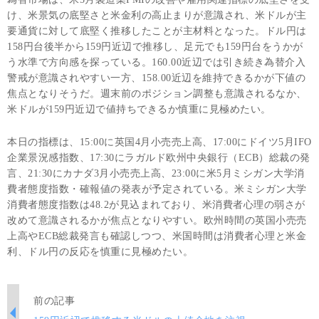
け、米景気の底堅さと米金利の高止まりが意識され、米ドルが主
要通貨に対して底堅く推移したことが主材料となった。ドル円は
158円台後半から159円近辺で推移し、足元でも159円台をうかが
う水準で方向感を探っている。160.00近辺では引き続き為替介入
警戒が意識されやすい一方、158.00近辺を維持できるかが下値の
焦点となりそうだ。週末前のポジション調整も意識されるなか、
米ドルが159円近辺で値持ちできるか慎重に見極めたい。
本日の指標は、15:00に英国4月小売売上高、17:00にドイツ5月IFO
企業景況感指数、17:30にラガルド欧州中央銀行（ECB）総裁の発
言、21:30にカナダ3月小売売上高、23:00に米5月ミシガン大学消
費者態度指数・確報値の発表が予定されている。米ミシガン大学
消費者態度指数は48.2が見込まれており、米消費者心理の弱さが
改めて意識されるかが焦点となりやすい。欧州時間の英国小売売
上高やECB総裁発言も確認しつつ、米国時間は消費者心理と米金
利、ドル円の反応を慎重に見極めたい。
前の記事