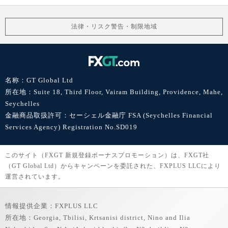
法律・リスク警告・制限地域
名称：GT Global Ltd
所在地：Suite 18, Third Floor, Vairam Building, Providence, Mahe,
Seychelles
金融商品取扱許可：セーシェル金融庁 FSA (Seychelles Financial
Services Agency) Registration No.SD019
このサイト（FXGT 新規登録ボーナスプロモーション）は、FXGT社
（GT Global Ltd）からキャンペーンを委託された、FXPLUS LLCにより
運営されています。
情報提供企業：FXPLUS LLC
所在地：Georgia, Tbilisi, Krtsanisi district, Nino and Ilia