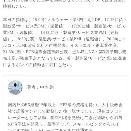
静観したい。
本日の指標は、16:00にノルウェー・第3四半期GDP、17:15に仏・
製造業/サービス業PMI（速報値）、17:30に独・製造業/サービス
業PMI（速報値）、18:00に欧・製造業/サービス業PMI（速報
値）、18:30に英・製造業/サービス業PMI（速報値）、20:00にト
ルコ・TCMB政策金利と声明発表、イスラエル・鉱工業生産、
21:30に欧・ECB理事会議事録公表、翌6:45にNZ・第3四半期小売
売上高が発表予定となっている。英・製造業/サービス業PMI発表
によるポンドの値動きに注目したい。
著者：
中本 崇
国内外のFX経歴15年以上、FP2級の資格を持つ。大手証券会
社で証券マンとして勤務した後、脱サラして、現在はプロト
レーダーとして活動。長年相場を見続けてきた経験から独自
のFX手法を開発し、勝率アップ。スキャルピングからスイ
ングまで幅広いトレードスタイルに精通する。