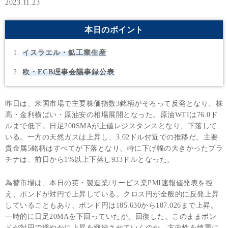
2023.11.23
本日のポイント
イスラエル・鉱工業生産
欧・ECB理事会議事録公表
昨日は、米国市場で主要株価指数3銘柄がそろって反発となり、株
高・金利横ばい・原油安の相場展開となった。原油WTIは76.0ド
ルまで低下。日足200SMAが上値レジスタンスとなり、下落して
いる。一方の天然ガスは上昇し、3.02ドル付近での推移だ。主要
貴金属5銘柄はすべてが下落となり、特に下げ幅の大きかったプラ
チナは、前日から1%以上下落し933ドルとなった。
為替市場は、本日の英・製造業/サービス業PMI速報値発表を控
え、ポンドが対円で上昇している。クロス円が全般的に反発上昇
していることもあり、ポンド円は185.630から187.026まで上昇。
一時的に日足20MAを下回っていたが、回復した。このままポン
ドが対円で緩やかに上昇を継続させていくのか、方向性を慎重に