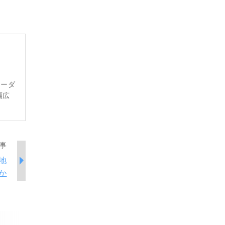
レーダ
幅広
事
地
か