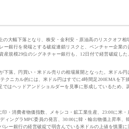
以上の大幅下落となり、株安・金利安・原油高のリスクオフ相
レー銀行を発端とする破綻連鎖リスクと、ベンチャー企業の
産規模29位のシグネチャー銀行も、12日付で経営破綻した
が下落。円買い・米ドル売りの相場展開となった。米ドル円
下げた。テクニカル的には、米ドル円はすでに4時間足200EMAを下
週足ではヘッドアンドショルダーを見事に形成しているため、
00に印・消費者物価指数、メキシコ・鉱工業生産、23:00に米
英・ディングラMPC委員の発言、30:00に韓・輸出物価上昇率、
バレー銀行の経営破綻で弱含んでいる米ドルの上値を慎重に