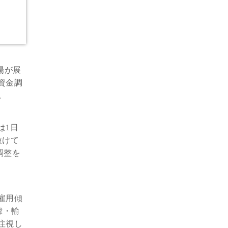
場が展
資金調
。
は1日
抜けて
調整を
・雇用傾
韓・輸
注視し