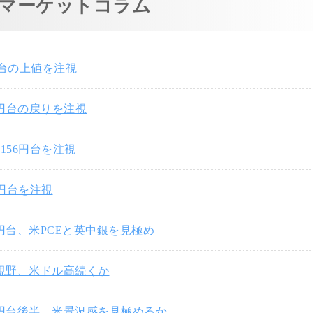
マーケットコラム
円台の上値を注視
7円台の戻りを注視
156円台を注視
0円台を注視
3円台、米PCEと英中銀を見極め
円視野、米ドル高続くか
3円台後半、米景況感を見極めるか