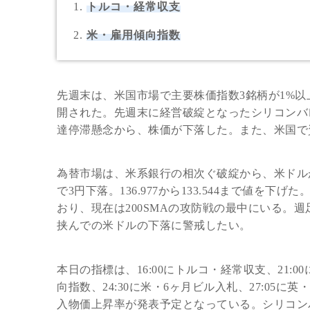
トルコ・経常収支
米・雇用傾向指数
先週末は、米国市場で主要株価指数3銘柄が1%
開された。先週末に経営破綻となったシリコンバ
達停滞懸念から、株価が下落した。また、米国で資
為替市場は、米系銀行の相次ぐ破綻から、米ドル
で3円下落。136.977から133.544まで値を
おり、現在は200SMAの攻防戦の最中にいる。
挟んでの米ドルの下落に警戒したい。
本日の指標は、16:00にトルコ・経常収支、21:
向指数、24:30に米・6ヶ月ビル入札、27:05に
入物価上昇率が発表予定となっている。シリコン