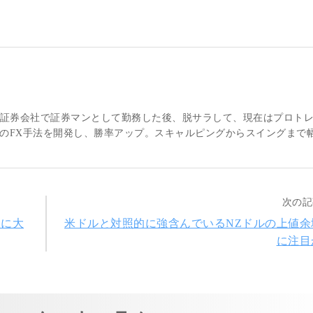
大手証券会社で証券マンとして勤務した後、脱サラして、現在はプロト
のFX手法を開発し、勝率アップ。スキャルピングからスイングまで
次の記
弱に大
米ドルと対照的に強含んでいるNZドルの上値余
に注目