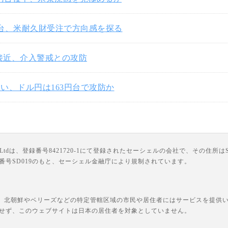
円台、米耐久財受注で方向感を探る
円接近、介入警戒との攻防
い、ドル円は163円台で攻防か
は、登録番号8421720-1にて登録されたセーシェルの会社で、その住所はSuite 18, Third F
ライセンス番号SD019のもと、セーシェル金融庁により規制されています。
、北朝鮮やベリーズなどの特定管轄区域の市民や居住者にはサービスを提供いた
せず、このウェブサイトは日本の居住者を対象としていません。