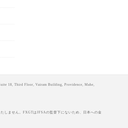
loor, Vairam Building, Providence, Mahe,
しません。FXGTはJFSAの監督下にないため、日本への金