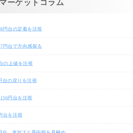
マーケットコラム
58円台の定着を注視
57円台で方向感探る
円台の上値を注視
7円台の戻りを注視
156円台を注視
0円台を注視
3円台、米PCEと英中銀を見極め