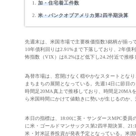
加・住宅着工件数
米・バンクオブアメリカ第2四半期決算
先週末は、米国市場で主要株価指数3銘柄が揃っ
10年債利回りは2.91%まで下落しており、2
怖指数（VIX）は8.2%ほど低下し24.2付近で推
為替市場は、窓開けなく穏やかなスタートとなり
まちまちの展開となっている。先週14日に節目の1
時間足20MA真上で推移しており、時間足20M
ら米国時間にかけて値動きに勢いが生じるのか、
本日の指標は、18:00に英・サンダースMPC委員の
に米・ゴールドマンサックス第2四半期決算、21:15
米・対米証券投資が発表予定となっている。米国