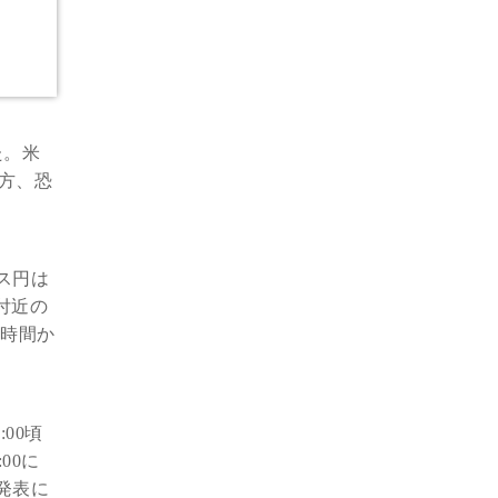
た。米
一方、恐
ス円は
付近の
州時間か
00頃
00に
発表に