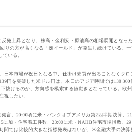
て反発上昇となり、株高・金利安・原油高の相場展開となっ
年債利回りの方が高くなる「逆イールド」が発生し続けている。
移している。
、日本市場が祝日となる中、仕掛け売買が出ることなくクロ
39円を突破した米ドル円は、本日のアジア時間では138.300
Aを下抜けるのか、方向感を模索する値動きとなっている。欧
注視したい。
発言、20:00頃に米・バンクオブアメリカ第2四半期決算、21:
に加・住宅着工件数、23:00に米・NAHB住宅市場指数、29:
時間では比較的大きな指標発表はないが、米金融大手の決算