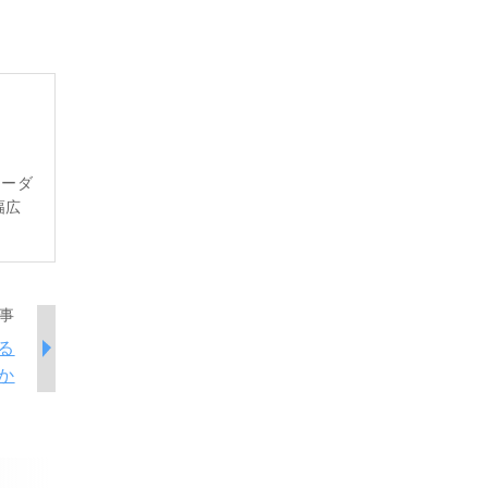
レーダ
幅広
事
る
か