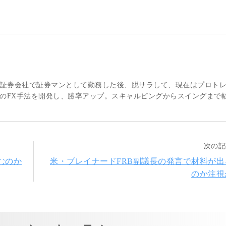
大手証券会社で証券マンとして勤務した後、脱サラして、現在はプロト
のFX手法を開発し、勝率アップ。スキャルピングからスイングまで
次の記
むのか
米・ブレイナードFRB副議長の発言で材料が出
のか注視