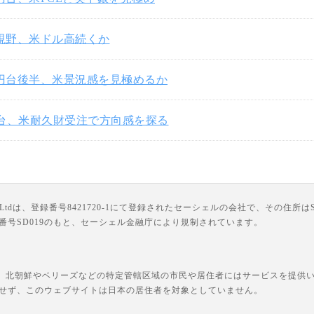
円視野、米ドル高続くか
3円台後半、米景況感を見極めるか
円台、米耐久財受注で方向感を探る
は、登録番号8421720-1にて登録されたセーシェルの会社で、その住所はSuite 18, Third F
ライセンス番号SD019のもと、セーシェル金融庁により規制されています。
、北朝鮮やベリーズなどの特定管轄区域の市民や居住者にはサービスを提供いた
せず、このウェブサイトは日本の居住者を対象としていません。