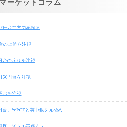
マーケットコラム
57円台で方向感探る
円台の上値を注視
7円台の戻りを注視
156円台を注視
0円台を注視
3円台、米PCEと英中銀を見極め
円視野、米ドル高続くか