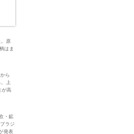
た。原
銘柄はま
0から
る。上
性が高
に欧・鉱
にブラジ
札が発表