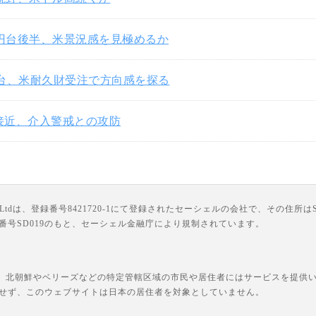
3円台後半、米景況感を見極めるか
円台、米耐久財受注で方向感を探る
円接近、介入警戒との攻防
は、登録番号8421720-1にて登録されたセーシェルの会社で、その住所はSuite 18, Third F
ライセンス番号SD019のもと、セーシェル金融庁により規制されています。
、北朝鮮やベリーズなどの特定管轄区域の市民や居住者にはサービスを提供いた
せず、このウェブサイトは日本の居住者を対象としていません。