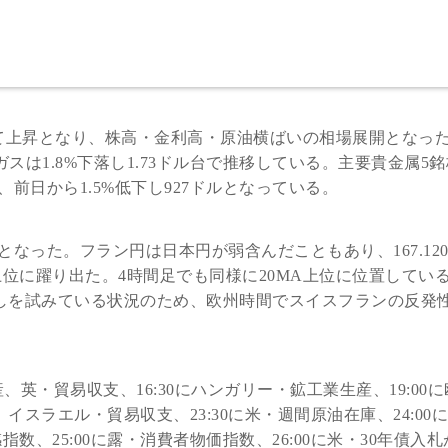
て上昇となり、株高・金利高・原油横ばいの相場展開となっ
ガスは1.8%下落し1.73ドル台で推移している。主要貴金属5
前日から1.5%低下し927ドルとなっている。
なった。フラン円は日本円が弱含んだこともあり、167.12
位から上位に躍り出た。4時間足でも同様に20MA上位に位置してい
返しを試みている状況のため、欧州時間でスイスフランの反発
産、英・貿易収支、16:30にハンガリー・鉱工業生産、19:00
、イスラエル・貿易収支、23:30に米・週間原油在庫、24:00
数、25:00に露・消費者物価指数、26:00に米・30年債入