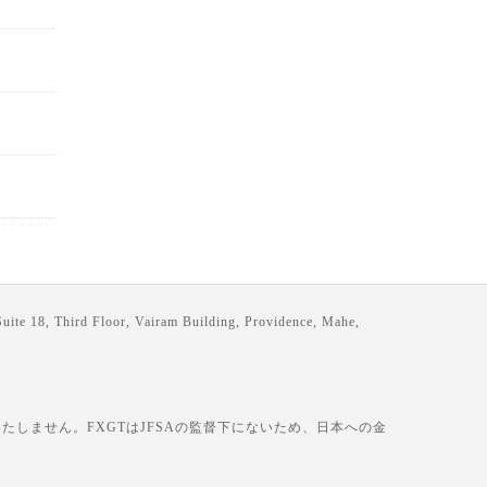
loor, Vairam Building, Providence, Mahe,
しません。FXGTはJFSAの監督下にないため、日本への金