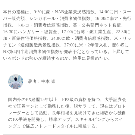
本日の指標は、9:30に豪・NAB企業景況感指数、14:00に日・スー
パー販売額、シンガポール・消費者物価指数、16:00に南ア・先行
指数、トルコ・消費者信頼感指数、英・公共部門ネット負債、
16:30にハンガリー・総賃金、17:00に台湾・鉱工業生産、22:30に
加・新築住宅価格指数、24:00に欧・消費者信頼感指数、米・リッ
チモンド連銀製造業景況指数、27:00に米・2年債入札、翌6:45に
NZ第4四半期消費者物価指数が発表予定となっている。上昇して
いるポンドの勢いが継続するのか、慎重に見極めたい。
著者：
中本 崇
国内外のFX経歴15年以上、FP2級の資格を持つ。大手証券会
社で証券マンとして勤務した後、脱サラして、現在はプロト
レーダーとして活動。長年相場を見続けてきた経験から独自
のFX手法を開発し、勝率アップ。スキャルピングからスイ
ングまで幅広いトレードスタイルに精通する。