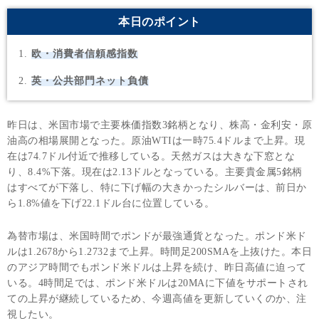
本日のポイント
欧・消費者信頼感指数
英・公共部門ネット負債
昨日は、米国市場で主要株価指数3銘柄となり、株高・金利安・原
油高の相場展開となった。原油WTIは一時75.4ドルまで上昇。現
在は74.7ドル付近で推移している。天然ガスは大きな下窓とな
り、8.4%下落。現在は2.13ドルとなっている。主要貴金属5銘柄
はすべてが下落し、特に下げ幅の大きかったシルバーは、前日か
ら1.8%値を下げ22.1ドル台に位置している。
為替市場は、米国時間でポンドが最強通貨となった。ポンド米ド
ルは1.2678から1.2732まで上昇。時間足200SMAを上抜けた。本日
のアジア時間でもポンド米ドルは上昇を続け、昨日高値に迫って
いる。4時間足では、ポンド米ドルは20MAに下値をサポートされ
ての上昇が継続しているため、今週高値を更新していくのか、注
視したい。