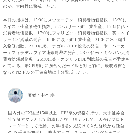
のか、方向性に警戒したい。
本日の指標は、15:00にスウェーデン・消費者物価指数、15:30に
スイス・生産者物価指数、ハンガリー・鉱工業生産、15:45に仏・
消費者物価指数、17:00にフィリピン・消費者物価指数、英・ベイ
リーBOE総裁の発言、18:00に欧・鉱工業生産、21:30に米・輸出
入物価指数、22:00に欧・ラガルドECB総裁の発言、米・ハーカ
ー：フィラデルフィア連銀総裁の発言、23:00に米・ミシガン大消
費者信頼感指数、25:30に英・カンリフBOE副総裁の発言が予定さ
れている。米CPI明けに強含んだ米ドルと対照的に、最弱通貨と
なったNZドルの下値余地に十分警戒したい。
著者：
中本 崇
国内外のFX経歴15年以上、FP2級の資格を持つ。大手証券会
社で証券マンとして勤務した後、脱サラして、現在はプロト
レーダーとして活動。長年相場を見続けてきた経験から独自
のFX手法を開発し、勝率アップ。スキャルピングからスイ