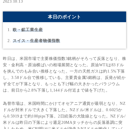
2023.10.13
本日のポイント
欧・鉱工業生産
スイス・生産者物価指数
昨日は、米国市場で主要株価指数3銘柄がそろって反落となり、株
安・金利高・原油横ばいの相場展開となった。原油WTIは83ドル
を挟んでのもみ合い推移となった。一方の天然ガスは約1.5%下落
し、3.58ドル台で推移している。主要貴金属5銘柄は、反発が続か
ず全てが下落となり、もっとも下げ幅の大きかったパラジウム
は、前日から2.8%下落し1,144ドル付近まで値を下げた。
為替市場は、米国時間にかけてオセアニア通貨が最弱となり、NZ
ドルが対米ドルで大きく下落した。NZドル/米ドルは、0.6025か
ら0.5919まで約100pips下落。2日続落の大陰線となった。NZドル/
米ドルは昨日の下落により週足20MAタッチからの反落基調に突
入したため、米CPI明けに米ドルが強含みNZドルが軟化していく