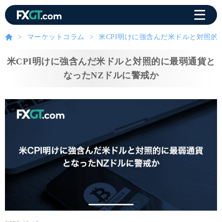
マーケットコラム
米CPI明けに強含んだ米ドルと対照的
米CPI明けに強含んだ米ドルと対照的に最弱通貨と
なったNZドルに警戒か