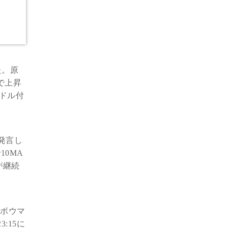
た。原
で上昇
4ドル付
発言し
10MA
が継続
・ボウマ
:15に