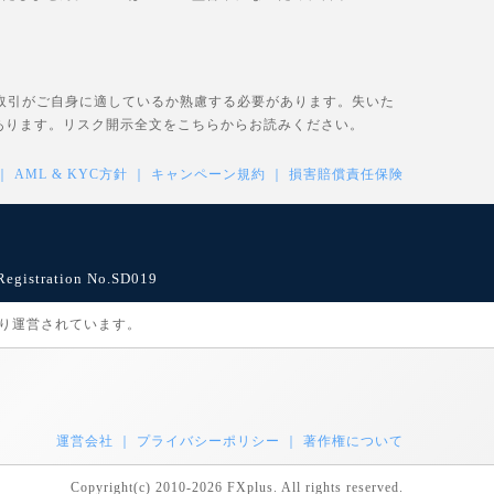
、取引がご自身に適しているか熟慮する必要があります。失いた
あります。リスク開示全文を
こちら
からお読みください。
AML & KYC方針
キャンペーン規約
損害賠償責任保険
istration No.SD019
により運営されています。
運営会社
プライバシーポリシー
著作権について
Copyright(c) 2010-2026 FXplus. All rights reserved.