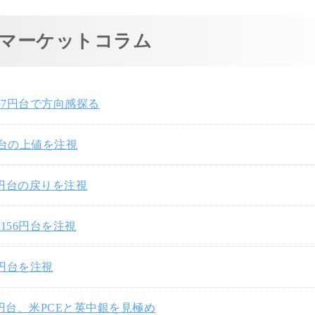
マーケットコラム
57円台で方向感探る
円台の上値を注視
7円台の戻りを注視
156円台を注視
0円台を注視
3円台、米PCEと英中銀を見極め