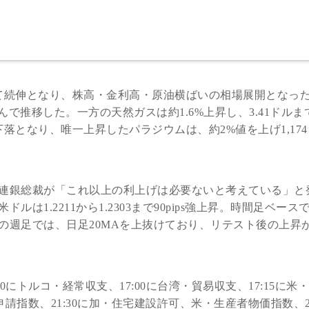
て続伸となり、株高・金利高・原油横ばいの相場展開となっ
んで推移した。一方の天然ガスは約1.6%上昇し、3.41ドルま
落となり、唯一上昇したパラジウムは、約2%値を上げ1,17
連銀総裁が「これ以上の利上げは必要ないと考えている」と
1.2211から1.2303まで90pips強上昇。時間足ベースで
の週足では、日足20MAを上抜けており、リテスト後の上昇
00にトルコ・経常収支、17:00に台湾・貿易収支、17:15に米
申請指数、21:30に加・住宅建設許可、米・生産者物価指数、23