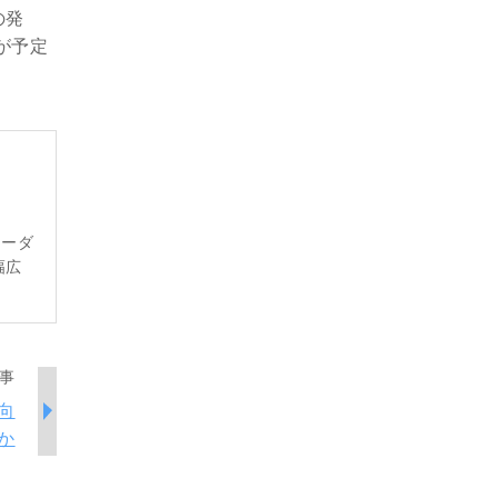
の発
言が予定
レーダ
幅広
事
向
か