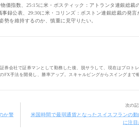
費者物価指数、25:15に米・ボスティック：アトランタ連銀総裁
OMC議事録公表、29:30に米・コリンズ：ボストン連銀総裁の発
姿勢を維持するのか、慎重に見守りたい。
大手証券会社で証券マンとして勤務した後、脱サラして、現在はプロト
のFX手法を開発し、勝率アップ。スキャルピングからスイングまで
次の記
のか警
米国時間で最弱通貨となったスイスフランの動
に注目