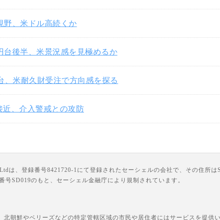
円視野、米ドル高続くか
3円台後半、米景況感を見極めるか
円台、米耐久財受注で方向感を探る
円接近、介入警戒との攻防
は、登録番号8421720-1にて登録されたセーシェルの会社で、その住所はSuite 18, Third F
ライセンス番号SD019のもと、セーシェル金融庁により規制されています。
、北朝鮮やベリーズなどの特定管轄区域の市民や居住者にはサービスを提供いた