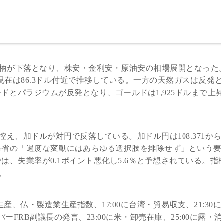
銘柄が下落となり、株安・金利安・原油安の相場展開となった
。現在は86.3ドル付近で推移している。一方の天然ガスは反発
ルドとパラジウムが反発となり、ゴールドは1,925ドルまで上
え、加ドルが対円で反落している。加ドル円は108.371か
木財務省の「過度な変動にはあらゆる選択肢を排除せず」という
では、失業率が0.1ポイント悪化し5.6％と予想されている。指
。
業生産、仏・製造業生産指数、17:00に台湾・貿易収支、21:30
ーFRB副議長の発言、23:00に米・卸売在庫、25:00に露・