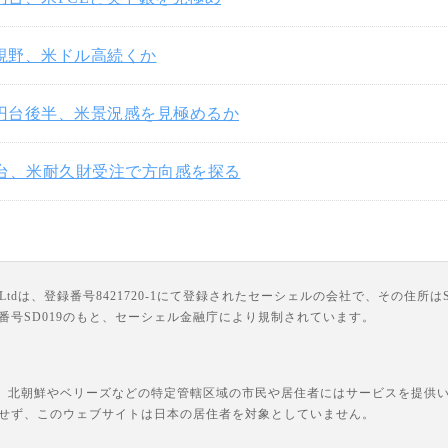
円視野、米ドル高続くか
3円台後半、米景況感を見極めるか
円台、米耐久財受注で方向感を探る
は、登録番号8421720-1にて登録されたセーシェルの会社で、その住所はSuite 18, Third F
ライセンス番号SD019のもと、セーシェル金融庁により規制されています。
、北朝鮮やベリーズなどの特定管轄区域の市民や居住者にはサービスを提供いた
せず、このウェブサイトは日本の居住者を対象としていません。