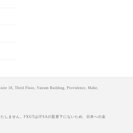
loor, Vairam Building, Providence, Mahe,
しません。FXGTはJFSAの監督下にないため、日本への金