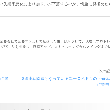
の失業率悪化により加ドルが下落するのか、慎重に見極めた
大手証券会社で証券マンとして勤務した後、脱サラして、現在はプロト
のFX手法を開発し、勝率アップ。スキャルピングからスイングまで
次の記
きに警
8週連続陰線となっているユーロ米ドルの下値余
に警戒