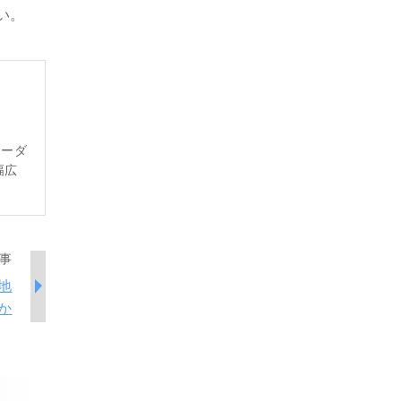
い。
レーダ
幅広
事
地
か