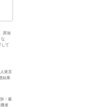
。原油
とな
昇して
ら
要人発言
標結果
に加・雇
消費者