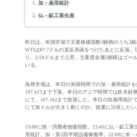
加・雇用統計
仏・鉱工業生産
昨日は、米国市場で主要株価指数3銘柄のうち2
WTIは87.7ドルの直近高値をつけたあとに反落
り、2.58ドルまで上昇。主要貴金属5銘柄はゴー
いる。
為替市場は、本日の米国時間での加・雇用統計を控
107.415まで下落。本日のアジア時間では鈴
にて、107.162まで急落した。本日の加雇用統計
にて加ドルが大きく動くのか、慎重に注視したい
15:00に独・消費者物価指数、15:45に仏・鉱工
用統計、加・第2四半期設備稼働率、22:00に米・バ