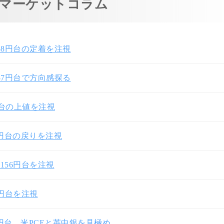
マーケットコラム
58円台の定着を注視
57円台で方向感探る
円台の上値を注視
7円台の戻りを注視
156円台を注視
0円台を注視
3円台、米PCEと英中銀を見極め