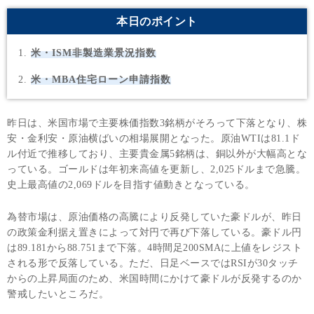
本日のポイント
米・ISM非製造業景況指数
米・MBA住宅ローン申請指数
昨日は、米国市場で主要株価指数3銘柄がそろって下落となり、株
安・金利安・原油横ばいの相場展開となった。原油WTIは81.1ド
ル付近で推移しており、主要貴金属5銘柄は、銅以外が大幅高とな
っている。ゴールドは年初来高値を更新し、2,025ドルまで急騰。
史上最高値の2,069ドルを目指す値動きとなっている。
為替市場は、原油価格の高騰により反発していた豪ドルが、昨日
の政策金利据え置きによって対円で再び下落している。豪ドル円
は89.181から88.751まで下落。4時間足200SMAに上値をレジスト
される形で反落している。ただ、日足ベースではRSIが30タッチ
からの上昇局面のため、米国時間にかけて豪ドルが反発するのか
警戒したいところだ。