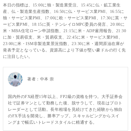
本日の指標は、15:00に独・製造業受注、15:45に仏・鉱工業生
産、仏・製造業生産指数、16:50に仏・サービス業PMI、16:55に
独・サービス業PMI、17:00に欧・サービス業PMI、17:30に英・サ
ービス業PMI、18:15に英・テンレイロMPC委員の発言、20:00に
米・MBA住宅ローン申請指数、21:15に米・ADP雇用報告、21:30
に加・貿易収支、米・貿易収支、22:45に米・サービス業PMI、
23:00に米・ISM非製造業景況指数、23:30に米・週間原油在庫が
発表予定となっている。資源高により下値が堅い豪ドルの行く先
に注目したい。
著者：
中本 崇
国内外のFX経歴15年以上、FP2級の資格を持つ。大手証券会
社で証券マンとして勤務した後、脱サラして、現在はプロト
レーダーとして活動。長年相場を見続けてきた経験から独自
のFX手法を開発し、勝率アップ。スキャルピングからスイ
ングまで幅広いトレードスタイルに精通する。