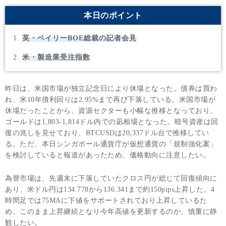
本日のポイント
英・ベイリーBOE総裁の記者会見
米・製造業受注指数
昨日は、米国市場が独立記念日により休場となった。債券は買わ
れ、米10年債利回りは2.95%まで再び下落している。米国市場が
休場だったことから、資源セクターも小幅な推移となっており、
ゴールドは1,803-1,814ドル内での凪相場となった。暗号資産は回
復の兆しを見せており、BTCUSDは20,337ドル台で推移してい
る。ただ、本日シンガポール通貨庁が仮想通貨の「規制強化案」
を検討していると報道があったため、価格動向に注意したい。
為替市場は、先週末に下落していたクロス円が総じて回復傾向に
あり、米ドル円は134.778から136.341まで約150pips上昇した。4
時間足では75MAに下値をサポートされており上昇しているた
め、このまま上昇継続となり今年高値を更新するのか、慎重に静
観したい。