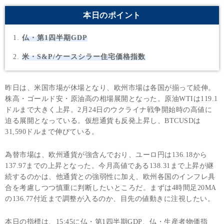
本日のポイント
仏・第1四半期GDP
米・S&P/ケースシラー住宅価格指数
昨日は、米国市場が休場となり、欧州市場は各国が揃って続伸。
株高・ゴールド安・原油高の相場展開となった。原油WTIは119.1
ドルまで大きく上昇。2月24日のウクライナ戦争開始時の高値に
迫る展開となっている。仮想通貨も反発上昇し、BTCUSDは
31,590ドルまで伸びている。
為替市場は、欧州通貨が強含んでおり、ユーロ円は136.18から
137.97までの上昇となった。今月高値である138.31まで上昇が継
続するのかは、他通貨との強弱性に加え、欧州各国のインフレ具
合を考慮しつつ慎重に判断したいところだ。まずは4時間足20MA
の136.77付近まで調整が入るのか、目先の値動きに注視したい。
本日の指標は、15:45に仏・第1四半期GDP、仏・生産者物価指