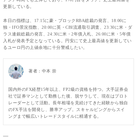
更新している。
本日の指標は、17:15に豪・ブロックRBA総裁の発言、18:00に
独・IFO景況指数、20:00に英・CBI流通取引調査、23:30に米・ダ
ラス連銀総裁の発言、24:30に米・2年債入札、26:00に米・5年債
入札が発表予定となっている。円安にて史上最高値を更新してい
るユーロ円の上値余地に十分警戒したい。
著者：
中本 崇
国内外のFX経歴15年以上、FP2級の資格を持つ。大手証券会
社で証券マンとして勤務した後、脱サラして、現在はプロト
レーダーとして活動。長年相場を見続けてきた経験から独自
のFX手法を開発し、勝率アップ。スキャルピングからスイ
ングまで幅広いトレードスタイルに精通する。