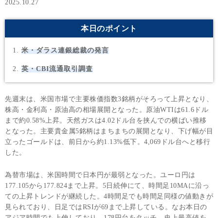
2025.10.27
本日のポイント
米・ダラス連銀総裁の発言
英・CBI流通取引調査
先週末は、米国市場で主要株価指数3銘柄がそろって上昇となり、
株高・金利高・原油高の相場展開となった。原油WTIは61.6ドル
まで約0.58%上昇。天然ガスは4.02ドル台を挟んでの横ばい推移
となった。主要貴金属5銘柄はまちまちの展開となり、下げ幅が目
立ったゴールドは、前日から約1.13%低下。4,069ドル台へと移行
した。
為替市場は、米国時間で日本円が最弱となった。ユーロ円は
177.105から177.824まで上昇。5日続伸にて、時間足10MAに沿っ
ての上昇トレンドが継続した。4時間足でも時間足同様の値動きが
見られており、日足ではRSIが69まで上昇している。なお本日の
アジア時間でも上伸しており、178円台をタッチ。史上最高値を