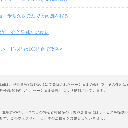
円台、米耐久財受注で方向感を探る
円接近、介入警戒との攻防
い、ドル円は163円台で攻防か
は、登録番号8421720-1にて登録されたセーシェルの会社で、その住所はSuite 18, Third F
ライセンス番号SD019のもと、セーシェル金融庁により規制されています。
、北朝鮮やベリーズなどの特定管轄区域の市民や居住者にはサービスを提供いた
せず、このウェブサイトは日本の居住者を対象としていません。