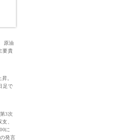
。原油
主要貴
上昇。
日足で
第3次
収支、
00に
裁の発言