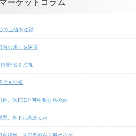
マーケットコラム
円台の上値を注視
7円台の戻りを注視
156円台を注視
0円台を注視
3円台、米PCEと英中銀を見極め
円視野、米ドル高続くか
3円台後半、米景況感を見極めるか