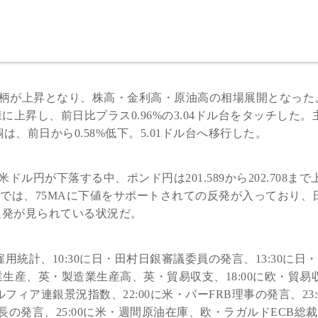
銘柄が上昇となり、株高・金利高・原油高の相場展開となった
同様に上昇し、前日比プラス0.96%の3.04ドル台をタッチした。
、前日から0.58%低下。5.01ドル台へ移行した。
円が下落する中、ポンド円は201.589から202.708まで
足では、75MAに下値をサポートされての反発が入っており、
の反発が見られている状況だ。
雇用統計、10:30に日・田村日銀審議委員の発言、13:30に日・
工業生産、英・製造業生産高、英・貿易収支、18:00に欧・貿易
ルフィア連銀景況指数、22:00に米・バーFRB理事の発言、23:
長の発言、25:00に米・週間原油在庫、欧・ラガルドECB総