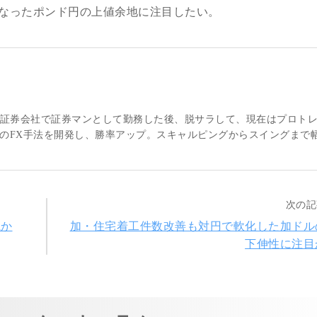
なったポンド円の上値余地に注目したい。
大手証券会社で証券マンとして勤務した後、脱サラして、現在はプロト
のFX手法を開発し、勝率アップ。スキャルピングからスイングまで
次の記
視か
加・住宅着工件数改善も対円で軟化した加ドル
下伸性に注目