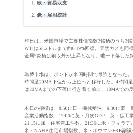
欧・貿易収支
豪・雇用統計
昨日は、米国市場で主要株価指数3銘柄のうち2
WTIは58.2ドルまで約0.19%回復。天然ガスも
金属5銘柄は銅以外が上昇となり、唯一下落した銅は
為替市場は、ポンドが米国時間で最強となった。米ドル
時間足20MA下位から上位へと移行した。4時間
は20MAまでの下落に行き着く前に、10MAで
本日の指標は、8:50に日・機械受注、9:30に豪・
産業活動指数、15:00に英・月次GDP、英・鉱
21:15に加・住宅着工件数、21:30に米・フィラデ
米・NAHB住宅市場指数、米・ボウマンFRB副議