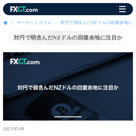
マーケットコラム
対円で弱含んだNZドルの回復余地に
対円で弱含んだNZドルの回復余地に注目か
2025.05.08