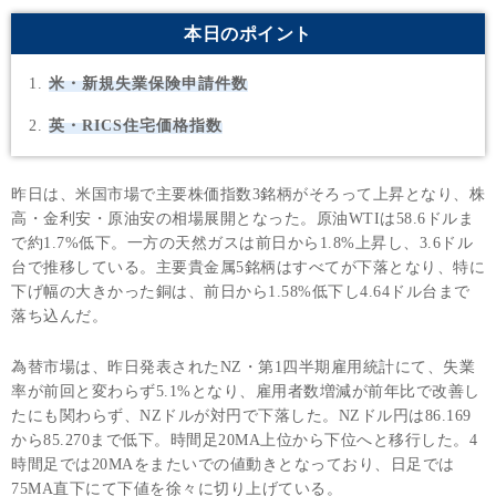
本日のポイント
米・新規失業保険申請件数
英・RICS住宅価格指数
昨日は、米国市場で主要株価指数3銘柄がそろって上昇となり、株
高・金利安・原油安の相場展開となった。原油WTIは58.6ドルま
で約1.7%低下。一方の天然ガスは前日から1.8%上昇し、3.6ドル
台で推移している。主要貴金属5銘柄はすべてが下落となり、特に
下げ幅の大きかった銅は、前日から1.58%低下し4.64ドル台まで
落ち込んだ。
為替市場は、昨日発表されたNZ・第1四半期雇用統計にて、失業
率が前回と変わらず5.1%となり、雇用者数増減が前年比で改善し
たにも関わらず、NZドルが対円で下落した。NZドル円は86.169
から85.270まで低下。時間足20MA上位から下位へと移行した。4
時間足では20MAをまたいでの値動きとなっており、日足では
75MA直下にて下値を徐々に切り上げている。