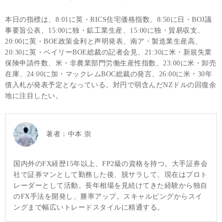
本日の指標は、8:01に英・RICS住宅価格指数、8:50に日・BOJ議
事要旨公表、15:00に独・鉱工業生産、15:00に独・貿易収支、
20:00に英・BOE政策金利と声明発表、南ア・製造業生産高、
20:30に英・ベイリーBOE総裁の記者会見、21:30に米・新規失業
保険申請件数、米・非農業部門労働生産性指数、23:00に米・卸売
在庫、24:00に加・マックレムBOC総裁の発言、26:00に米・30年
債入札が発表予定となっている。対円で弱含んだNZドルの回復余
地に注目したい。
著者：
中本 崇
国内外のFX経歴15年以上、FP2級の資格を持つ。大手証券会
社で証券マンとして勤務した後、脱サラして、現在はプロト
レーダーとして活動。長年相場を見続けてきた経験から独自
のFX手法を開発し、勝率アップ。スキャルピングからスイ
ングまで幅広いトレードスタイルに精通する。