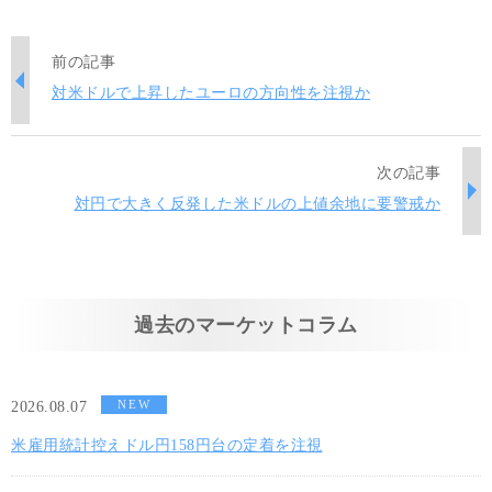
前の記事
対米ドルで上昇したユーロの方向性を注視か
次の記事
対円で大きく反発した米ドルの上値余地に要警戒か
過去のマーケットコラム
NEW
2026.08.07
米雇用統計控えドル円158円台の定着を注視