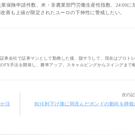
規失業保険申請件数、米・非農業部門労働生産性指数、24:00に
PPI改善も上値が限定されたユーロの下伸性に警戒したい。
大手証券会社で証券マンとして勤務した後、脱サラして、現在はプロト
のFX手法を開発し、勝率アップ。スキャルピングからスイングまで
次の記
のか注
BOE利下げ後に弱含んだポンドの動向を静観