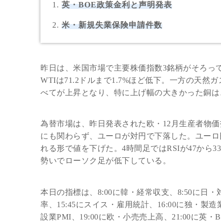
英・BOE政策金利と声明発表
米・新規失業保険申請件数
昨日は、米国市場で主要株価指数3銘柄がそろっ
WTIは71.2ドルまで1.7%ほど低下。一方の天
べてが上昇となり、特に上げ幅の大きかった銅は、前
為替市場は、昨日発表された欧・12月生産者物価指
にも関わらず、ユーロが対円で下落した。ユーロ円は1
れる形で値を下げた。4時間足ではRSIが47から
勢いでローソク足が低下している。
本日の指標は、8:00に韓・経常収支、8:50に日・
率、15:45にスイス・雇用統計、16:00に独・製
設業PMI、19:00に欧・小売売上高、21:00に