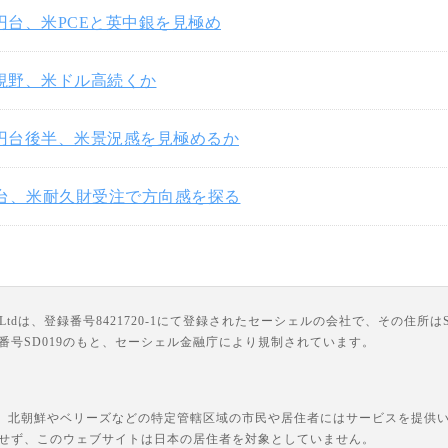
3円台、米PCEと英中銀を見極め
円視野、米ドル高続くか
3円台後半、米景況感を見極めるか
円台、米耐久財受注で方向感を探る
は、登録番号8421720-1にて登録されたセーシェルの会社で、その住所はSuite 18, Third F
ライセンス番号SD019のもと、セーシェル金融庁により規制されています。
、北朝鮮やベリーズなどの特定管轄区域の市民や居住者にはサービスを提供いた
せず、このウェブサイトは日本の居住者を対象としていません。