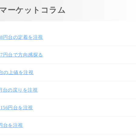
マーケットコラム
58円台の定着を注視
57円台で方向感探る
円台の上値を注視
7円台の戻りを注視
156円台を注視
0円台を注視