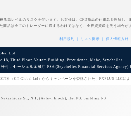
を被る高レベルのリスクを伴います。お客様は、CFD商品の仕組みを理解し
た商品は全てのトレーダーに適するわけではなく、全投資資産を失う場合が
利用規約
リスク開示
個人情報方針
bal Ltd
8, Third Floor, Vairam Building, Providence, Mahe, Seychelles
セーシェル金融庁 FSA (Seychelles Financial Services Agency) Reg
社（GT Global Ltd）からキャンペーンを委託された、FXPLUS LLC
Nakashidze St., N 1, (Avlevi block), flat N3, building N3