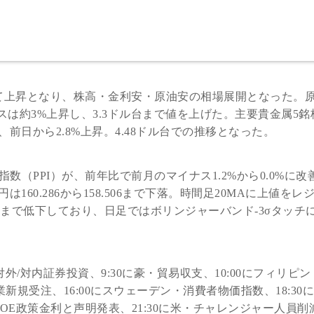
て上昇となり、株高・金利安・原油安の相場展開となった。
然ガスは約3%上昇し、3.3ドル台まで値を上げた。主要貴金属5
日から2.8%上昇。4.48ドル台での推移となった。
数（PPI）が、前年比で前月のマイナス1.2%から0.0%に改
60.286から158.506まで下落。時間足20MAに上値をレ
33まで低下しており、日足ではボリンジャーバンド-3σタッチ
対外/対内証券投資、9:30に豪・貿易収支、10:00にフィリピ
造業新規受注、16:00にスウェーデン・消費者物価指数、18:30
英・BOE政策金利と声明発表、21:30に米・チャレンジャー人員