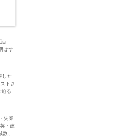
原油
銘柄はす
善した
ジストさ
に迫る
ン・失業
に英・建
削減数、