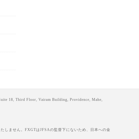
loor, Vairam Building, Providence, Mahe,
しません。FXGTはJFSAの監督下にないため、日本への金