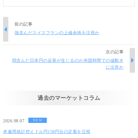
前の記事
強含んだスイスフランの上値余地を注視か
次の記事
弱含んだ日本円の反発が生じるのか米国時間での値動き
に注意か
過去のマーケットコラム
NEW
2026.08.07
米雇用統計控えドル円158円台の定着を注視