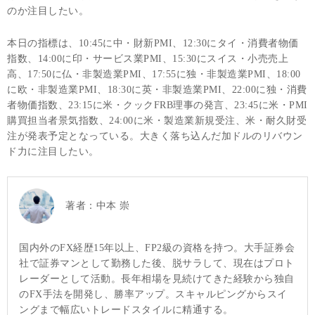
のか注目したい。
本日の指標は、10:45に中・財新PMI、12:30にタイ・消費者物価
指数、14:00に印・サービス業PMI、15:30にスイス・小売売上
高、17:50に仏・非製造業PMI、17:55に独・非製造業PMI、18:00
に欧・非製造業PMI、18:30に英・非製造業PMI、22:00に独・消費
者物価指数、23:15に米・クックFRB理事の発言、23:45に米・PMI
購買担当者景気指数、24:00に米・製造業新規受注、米・耐久財受
注が発表予定となっている。大きく落ち込んだ加ドルのリバウン
ド力に注目したい。
著者：
中本 崇
国内外のFX経歴15年以上、FP2級の資格を持つ。大手証券会
社で証券マンとして勤務した後、脱サラして、現在はプロト
レーダーとして活動。長年相場を見続けてきた経験から独自
のFX手法を開発し、勝率アップ。スキャルピングからスイ
ングまで幅広いトレードスタイルに精通する。