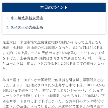
本日のポイント
米・製造業新規受注
スイス・小売売上高
先週末は、米国市場で主要株価指数3銘柄がそろって上昇となり、
株高・金利高・原油高の相場展開となった。原油WTIは74.0ドル
まで約1.2%上昇。一方の天然ガスは7.8%急落し、3.36ドルまで値
を下げた。主要貴金属5銘柄はまちまちの展開となり、唯一下落し
たゴールドは、前日から0.73%低下し2,640ドル台での推移となっ
た。
為替市場は、加ドルが米国時間で他通貨を引き離し最弱通貨とな
った。加ドル円は他のクロス円が上昇する中で下落。109.464から
108.587まで値を下げた。時間足ではボリンジャーバンド-3σまで
ローソク足が到達しており、4時間足ではかろうじて200SMAに下
値をサポートされる形で下げ止まった。なお本日のアジア時間で
は加ドルの反発が入っているため、米国時間で加ドルが巻き返す