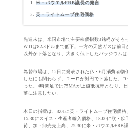
米・パウエルFRB議長の発言
英・ライトムーブ住宅価格
先週末は、米国市場で主要株価指数3銘柄がそろ
WTIは82.3ドルまで低下。一方の天然ガスは前日
以外が下落となり、大きく低下したパラジウムは、
為替市場は、12日に発表された仏・6月消費者物価指
したにも関わらず、ユーロが対円で下落した。ユーロ円
った。4時間足では75MAが上値抵抗帯となり、
落に注意したい。
本日の指標は、8:01に英・ライトムーブ住宅価格
15:30にスイス・生産者輸入価格、18:00に欧
荷、加・卸売売上高、25:30に米・パウエルFR