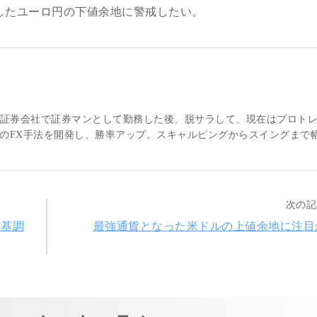
下したユーロ円の下値余地に警戒したい。
大手証券会社で証券マンとして勤務した後、脱サラして、現在はプロト
のFX手法を開発し、勝率アップ。スキャルピングからスイングまで
次の記
高基調
最強通貨となった米ドルの上値余地に注目