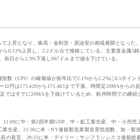
って上昇となり、株高・金利安・原油安の相場展開となった
から0.13%上昇し、2.2ドル台で推移している。主要貴金属5
前日から2.3%下落し967ドルまで値を下げている。
数（CPI）の確報値が前年比で2.1%から2.2%に0.1ポイン
は173.420から171.463まで下落。時間足20MAからの
日足ではすでに20MAを下抜けているため、欧州時間での継続
、11:00に中・第2四半期GDP、中・鉱工業生産、中・小売売
・鉱工業生産、21:30に米・NY連銀製造業製造景気指数、加・製
B議長の発言、29:35に米・デイリー：サンフランシスコ連銀総