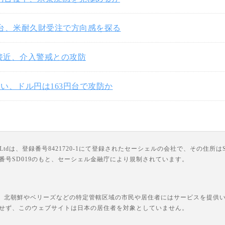
円台、米耐久財受注で方向感を探る
円接近、介入警戒との攻防
い、ドル円は163円台で攻防か
は、登録番号8421720-1にて登録されたセーシェルの会社で、その住所はSuite 18, Third F
ライセンス番号SD019のもと、セーシェル金融庁により規制されています。
、北朝鮮やベリーズなどの特定管轄区域の市民や居住者にはサービスを提供いた
せず、このウェブサイトは日本の居住者を対象としていません。