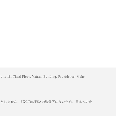
loor, Vairam Building, Providence, Mahe,
しません。FXGTはJFSAの監督下にないため、日本への金