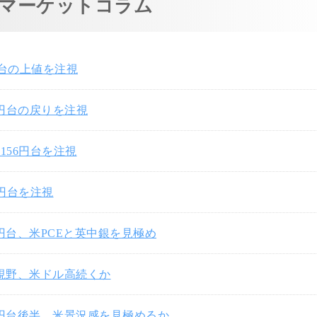
マーケットコラム
円台の上値を注視
7円台の戻りを注視
156円台を注視
0円台を注視
3円台、米PCEと英中銀を見極め
円視野、米ドル高続くか
3円台後半、米景況感を見極めるか