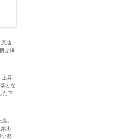
。原油
銘柄は銅
ト上昇
反落とな
した下
上高、
造業出
裁の発