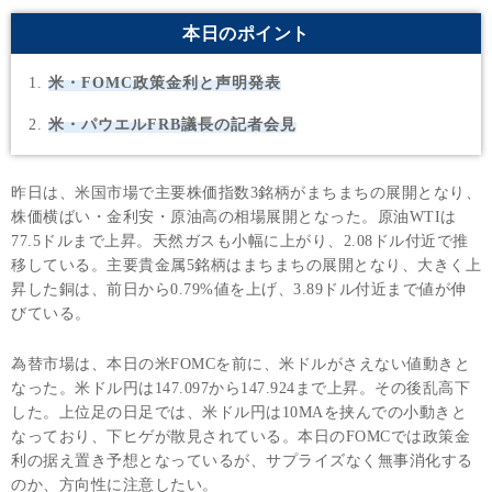
本日のポイント
米・FOMC政策金利と声明発表
米・パウエルFRB議長の記者会見
昨日は、米国市場で主要株価指数3銘柄がまちまちの展開となり、
株価横ばい・金利安・原油高の相場展開となった。原油WTIは
77.5ドルまで上昇。天然ガスも小幅に上がり、2.08ドル付近で推
移している。主要貴金属5銘柄はまちまちの展開となり、大きく上
昇した銅は、前日から0.79%値を上げ、3.89ドル付近まで値が伸
びている。
為替市場は、本日の米FOMCを前に、米ドルがさえない値動きと
なった。米ドル円は147.097から147.924まで上昇。その後乱高下
した。上位足の日足では、米ドル円は10MAを挟んでの小動きと
なっており、下ヒゲが散見されている。本日のFOMCでは政策金
利の据え置き予想となっているが、サプライズなく無事消化する
のか、方向性に注意したい。