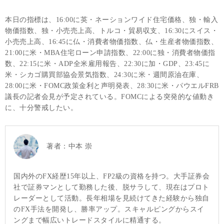
本日の指標は、16:00に英・ネーションワイド住宅価格、独・輸入
物価指数、独・小売売上高、トルコ・貿易収支、16:30にスイス・
小売売上高、16:45に仏・消費者物価指数、仏・生産者物価指数、
21:00に米・MBA住宅ローン申請指数、22:00に独・消費者物価指
数、22:15に米・ADP全米雇用報告、22:30に加・GDP、23:45に
米・シカゴ購買部協会景気指数、24:30に米・週間原油在庫、
28:00に米・FOMC政策金利と声明発表、28:30に米・パウエルFRB
議長の記者会見が予定されている。FOMCによる突発的な値動き
に、十分警戒したい。
著者：
中本 崇
国内外のFX経歴15年以上、FP2級の資格を持つ。大手証券会
社で証券マンとして勤務した後、脱サラして、現在はプロト
レーダーとして活動。長年相場を見続けてきた経験から独自
のFX手法を開発し、勝率アップ。スキャルピングからスイ
ングまで幅広いトレードスタイルに精通する。