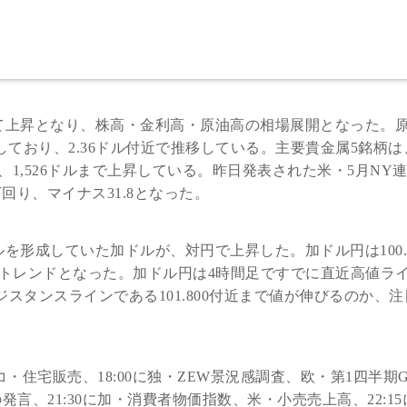
て上昇となり、株高・金利高・原油高の相場展開となった。
昇しており、2.36ドル付近で推移している。主要貴金属5銘柄
1,526ドルまで上昇している。昨日発表された米・5月NY
回り、マイナス31.8となった。
を形成していた加ドルが、対円で上昇した。加ドル円は100.0
の上昇トレンドとなった。加ドル円は4時間足ですでに直近高値ラ
ジスタンスラインである101.800付近まで値が伸びるのか、
ルコ・住宅販売、18:00に独・ZEW景況感調査、欧・第1四半期G
発言、21:30に加・消費者物価指数、米・小売売上高、22:1