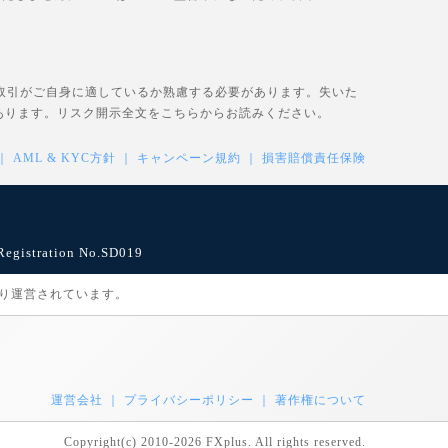
、取引がご自身に適しているか熟慮する必要があります。失いた
あります。リスク開示全文を
こちら
からお読みください。
AML & KYC方針
キャンペーン規約
損害賠償責任保険
istration No.SD019
により運営されています。
運営会社
プライバシーポリシー
著作権について
Copyright(c) 2010-2026 FXplus. All rights reserved.