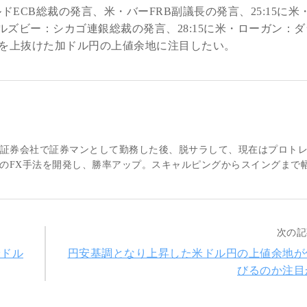
ドECB総裁の発言、米・バーFRB副議長の発言、25:15に米
ールズビー：シカゴ連銀総裁の発言、28:15に米・ローガン：
を上抜けた加ドル円の上値余地に注目したい。
大手証券会社で証券マンとして勤務した後、脱サラして、現在はプロト
のFX手法を開発し、勝率アップ。スキャルピングからスイングまで
次の記
米ドル
円安基調となり上昇した米ドル円の上値余地が
びるのか注目