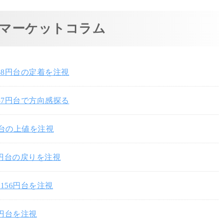
マーケットコラム
58円台の定着を注視
57円台で方向感探る
円台の上値を注視
7円台の戻りを注視
156円台を注視
0円台を注視