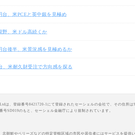
3円台、米PCEと英中銀を見極め
円視野、米ドル高続くか
3円台後半、米景況感を見極めるか
円台、米耐久財受注で方向感を探る
は、登録番号8421720-1にて登録されたセーシェルの会社で、その住所はSuite 18, Third F
ライセンス番号SD019のもと、セーシェル金融庁により規制されています。
、北朝鮮やベリーズなどの特定管轄区域の市民や居住者にはサービスを提供いた