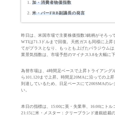
加・消費者物価指数
米・バーFRB副議長の発言
昨日は、米国市場で主要株価指数3銘柄がそろっ
WTIは71.3ドルまで回復。天然ガスも同様に上
てがプラスとなり、もっとも上げたパラジウムは、
業景気指数は、市場予想のマイナス3.8を大幅に下
為替市場は、4時間足ベースで上昇トライアングル
ら101.120まで上昇。時間足20MAに沿って
到達しているため、日足ベースにて200SMAのレ
い。
本日の指標は、15:00に英・失業率、16:00にト
21:15に米・メスター：クリーブランド連銀総裁の