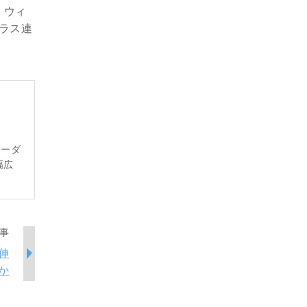
・ウィ
ダラス連
レーダ
幅広
事
伸
か