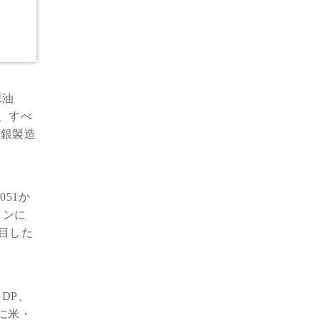
原油
は、すべ
連銀製造
51か
インに
注目した
DP、
5に米・