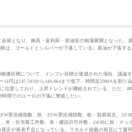
て反発となり、株高・金利高・原油安の相場展開となった。
属5銘柄は、ゴールドとシルバーが下落している。原油が下落す
%の物価目標について、インフレ目標が達成された場合、議論
は147.543から146.664まで低下。時間足20MAを割り
位に位置しており、上昇トレンドが継続されている。ただ、4
欧州時間でのユーロの下落に警戒したい。
・ZEW景況感指数、欧・ZEW景況感指数、欧・貿易収支、20:3
数、米・住宅着工件数、米・建設許可件数、24:00に加・マッ
理事の発言が発表予定となっている。ラガルド総裁の発言にて最