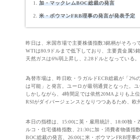
加・マックレムBOC総裁の発言
米・ボウマンFRB理事の発言が発表予定
昨日は、米国市場で主要株価指数3銘柄がそろっ
WTIは80.9ドルまで低下しており、主要貴金
天然ガスは6%弱上昇し、2.28ドルとなっている。
為替市場は、昨日欧・ラガルドECB総裁が「2
は可能」と発言。ユーロが最弱通貨となった。ユーロ円
しかしながら、4時間足では依然20MAよりも上
RSIがダイバージェンスとなりつつあるため、
本日の指標は、15:00に英・雇用統計、18:00独
ルコ・住宅価格指数、21:30に加・消費者物価指
BOC総裁の発言、26:00に米・ボウマンFRB