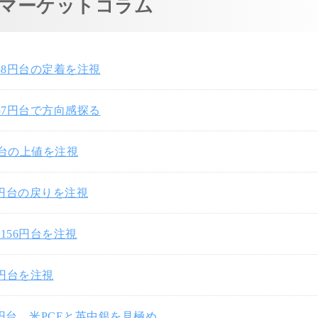
マーケットコラム
58円台の定着を注視
57円台で方向感探る
円台の上値を注視
7円台の戻りを注視
156円台を注視
0円台を注視
3円台、米PCEと英中銀を見極め