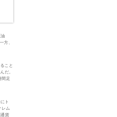
原油
る一方、
すること
込んだ。
時間足
0にト
クレム
弱通貨