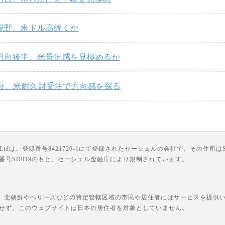
円視野、米ドル高続くか
3円台後半、米景況感を見極めるか
円台、米耐久財受注で方向感を探る
は、登録番号8421720-1にて登録されたセーシェルの会社で、その住所はSuite 18, Third F
ライセンス番号SD019のもと、セーシェル金融庁により規制されています。
、北朝鮮やベリーズなどの特定管轄区域の市民や居住者にはサービスを提供いた
せず、このウェブサイトは日本の居住者を対象としていません。