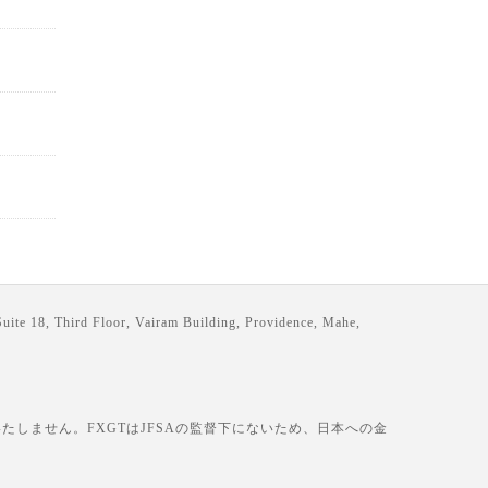
loor, Vairam Building, Providence, Mahe,
しません。FXGTはJFSAの監督下にないため、日本への金