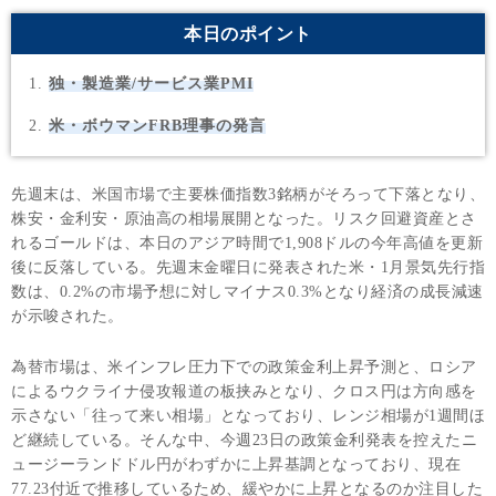
本日のポイント
独・製造業/サービス業PMI
米・ボウマンFRB理事の発言
先週末は、米国市場で主要株価指数3銘柄がそろって下落となり、
株安・金利安・原油高の相場展開となった。リスク回避資産とさ
れるゴールドは、本日のアジア時間で1,908ドルの今年高値を更新
後に反落している。先週末金曜日に発表された米・1月景気先行指
数は、0.2%の市場予想に対しマイナス0.3%となり経済の成長減速
が示唆された。
為替市場は、米インフレ圧力下での政策金利上昇予測と、ロシア
によるウクライナ侵攻報道の板挟みとなり、クロス円は方向感を
示さない「往って来い相場」となっており、レンジ相場が1週間ほ
ど継続している。そんな中、今週23日の政策金利発表を控えたニ
ュージーランドドル円がわずかに上昇基調となっており、現在
77.23付近で推移しているため、緩やかに上昇となるのか注目した