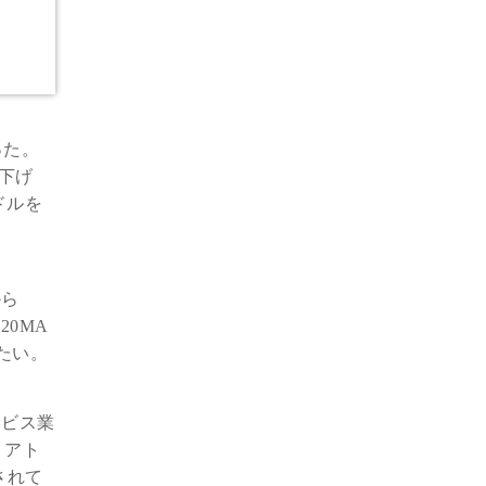
った。
を下げ
ドルを
から
0MA
たい。
ービス業
：アト
されて