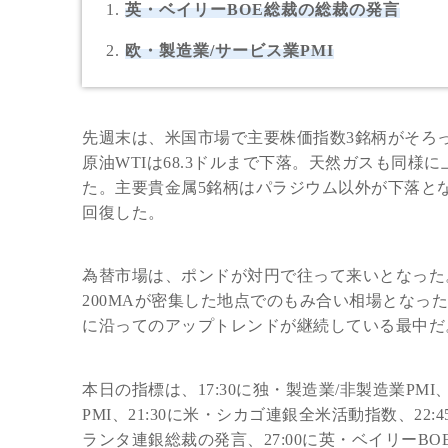
英・ベイリーBOE総裁の総裁の発言
欧・製造業/サービス業PMI
先週末は、米国市場で主要株価指数3銘柄がそろ
原油WTIは68.3ドルまで下落。天然ガスも同様に
た。主要貴金属5銘柄はパラジウム以外が下落となり
回復した。
為替市場は、ポンドが対円で往って来いとなった。ポン
200MAが密集した地点でのもみ合い相場となった
に沿ってのアップトレンドが継続している最中だ
本日の指標は、17:30に独・製造業/非製造業PMI、
PMI、21:30に米・シカゴ連銀全米活動指数、22
ランタ連銀総裁の発言、27:00に英・ベイリーBO