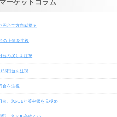
マーケットコラム
57円台で方向感探る
円台の上値を注視
7円台の戻りを注視
156円台を注視
0円台を注視
3円台、米PCEと英中銀を見極め
円視野、米ドル高続くか