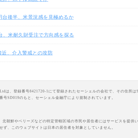
3円台後半、米景況感を見極めるか
円台、米耐久財受注で方向感を探る
円接近、介入警戒との攻防
は、登録番号8421720-1にて登録されたセーシェルの会社で、その住所はSuite 18, Third F
ライセンス番号SD019のもと、セーシェル金融庁により規制されています。
、北朝鮮やベリーズなどの特定管轄区域の市民や居住者にはサービスを提供いた
せず、このウェブサイトは日本の居住者を対象としていません。