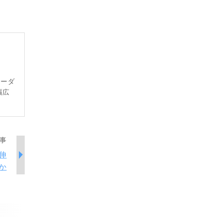
レーダ
幅広
事
伸
か