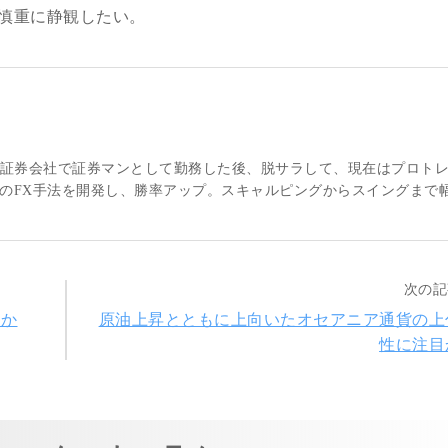
慎重に静観したい。
大手証券会社で証券マンとして勤務した後、脱サラして、現在はプロト
のFX手法を開発し、勝率アップ。スキャルピングからスイングまで
次の記
目か
原油上昇とともに上向いたオセアニア通貨の上
性に注目