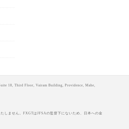
loor, Vairam Building, Providence, Mahe,
しません。FXGTはJFSAの監督下にないため、日本への金