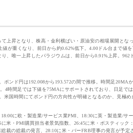
って上昇となり、株高・金利横ばい・原油安の相場展開とな
上値が重くなり、前日から約0.62%低下。4.00ドル台まで値
、唯一上昇したパラジウムは、前日から0.91%上昇。962
ド円は192.008から193.572の間で推移。時間足20MA
。4時間足では下値を75MAにサポートされており、日足では2
。米国時間にてポンド円の方向性が明確となるのか、見極め
18:00に欧・製造業/サービス業PMI、18:30に英・製造業/サ
:45に米・PMI購買担当者景気指数、26:45に米・ボスティック
E総裁の総裁の発言、28:10に米・バーFRB理事の発言が予定