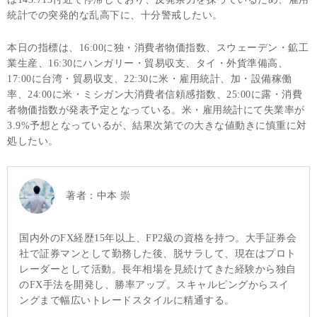
統計での突発的な乱高下に、十分警戒したい。
本日の指標は、16:00に独・消費者物価指数、スウェーデン・鉱工
業生産、16:30にハンガリー・貿易収支、タイ・外貨準備高、
17:00に台湾・貿易収支、22:30に米・雇用統計、加・設備稼働
率、24:00に米・ミシガン大消費者信頼感指数、25:00に露・消費
者物価指数が発表予定となっている。米・雇用統計にて失業率が
3.9%予想となっているが、結果次第での大きな値動きに慎重に対
処したい。
著者：
中本 崇
国内外のFX経歴15年以上、FP2級の資格を持つ。大手証券会
社で証券マンとして勤務した後、脱サラして、現在はプロト
レーダーとして活動。長年相場を見続けてきた経験から独自
のFX手法を開発し、勝率アップ。スキャルピングからスイ
ングまで幅広いトレードスタイルに精通する。