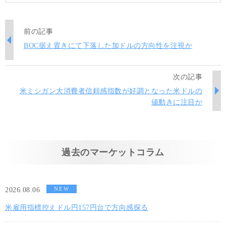
前の記事
BOC据え置きにて下落した加ドルの方向性を注視か
次の記事
米ミシガン大消費者信頼感指数が好調となった米ドルの
値動きに注目か
過去のマーケットコラム
NEW
2026.08.06
米雇用指標控えドル円157円台で方向感探る