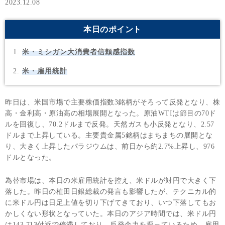
2023.12.08
本日のポイント
米・ミシガン大消費者信頼感指数
米・雇用統計
昨日は、米国市場で主要株価指数3銘柄がそろって反発となり、株
高・金利高・原油高の相場展開となった。原油WTIは節目の70ド
ルを回復し、70.2ドルまで反発。天然ガスも小反発となり、2.57
ドルまで上昇している。主要貴金属5銘柄はまちまちの展開とな
り、大きく上昇したパラジウムは、前日から約2.7%上昇し、976
ドルとなった。
為替市場は、本日の米雇用統計を控え、米ドルが対円で大きく下
落した。昨日の植田日銀総裁の発言も影響したが、テクニカル的
に米ドル円は日足上値を切り下げてきており、いつ下落してもお
かしくない形状となっていた。本日のアジア時間では、米ドル円
は143.713付近で停滞しており、反発余力を探っているため、雇用