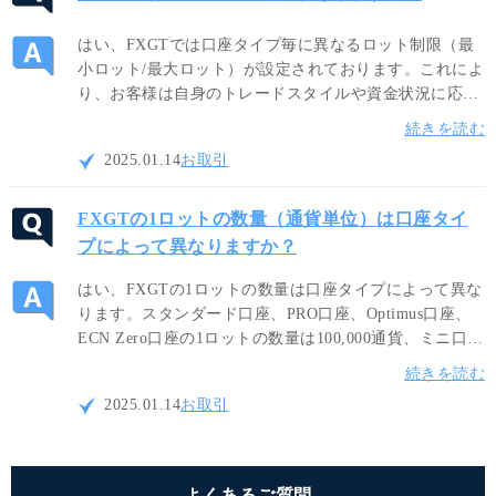
はい、FXGTでは口座タイプ毎に異なるロット制限（最
小ロット/最大ロット）が設定されております。これによ
り、お客様は自身のトレードスタイルや資金状況に応じ
て適切なロットサイズを選択し、リスク管理しながらよ
続きを読む
り効果的な取引を行って頂くことが可能です。
2025.01.14
お取引
FXGTの1ロットの数量（通貨単位）は口座タイ
プによって異なりますか？
はい、FXGTの1ロットの数量は口座タイプによって異な
ります。スタンダード口座、PRO口座、Optimus口座、
ECN Zero口座の1ロットの数量は100,000通貨、ミニ口座
では10,000通貨、CryptoX口座では1通貨です。ご自身の
続きを読む
トレードスタイルに合わせて最適な口座タイプをご利用
2025.01.14
お取引
ください。
よくあるご質問