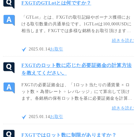
FXGTのGTLotとは何ですか？
「GTLot」とは、FXGTの取引記録やボーナス獲得にお
ける取引数量の共通単位です。1GTLotは100,000USDに
相当します。FXGTでは多様な銘柄をお取引頂けますの
で、取引銘柄の単位が異なる場合でも、統一された
続きを読む
GTLotを使用することでトレードサイズを共通の測定基
2025.01.14
お取引
準で把握することが可能です。
FXGTのロット数に応じた必要証拠金の計算方法
を教えてください。
FXGTの必要証拠金は、「1ロット当たりの通貨量 × ロ
ット数 × 為替レート ÷ レバレッジ」にて算出して頂け
ます。各銘柄の保有ロット数を基に必要証拠金を計算す
ることが出来ますので、ご自身のリスク許容度に応じた
続きを読む
適切なロットサイズでお取引をお楽しみください。
2025.01.14
お取引
FXGTではロット数に制限がありますか？