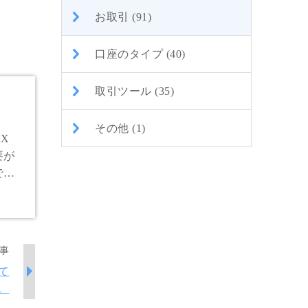
お取引 (91)
口座のタイプ (40)
取引ツール (35)
その他 (1)
X
要が
で、
事
て
。