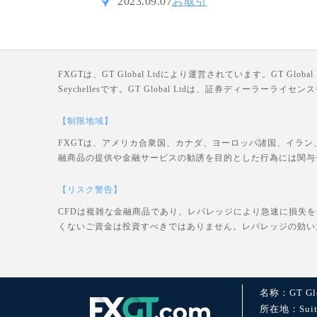
2023.09.07
お取引
FXGTは、GT Global Ltdにより運営されています。GT Global Ltd
Seychellesです。GT Global Ltdは、証券ディーラー
【制限地域】
FXGTは、アメリカ合衆国、カナダ、ヨーロッパ諸国、イラン
融商品の提供や金融サービスの勧誘を目的とした行為には関与
【リスク警告】
CFDは複雑な金融商品であり、レバレッジにより急速に損失
くないご資金は投資すべきではありません。レバレッジの効い
名称：GT Glo
所在地：Suite 1