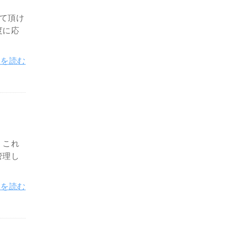
して頂け
度に応
きを読む
。これ
管理し
きを読む