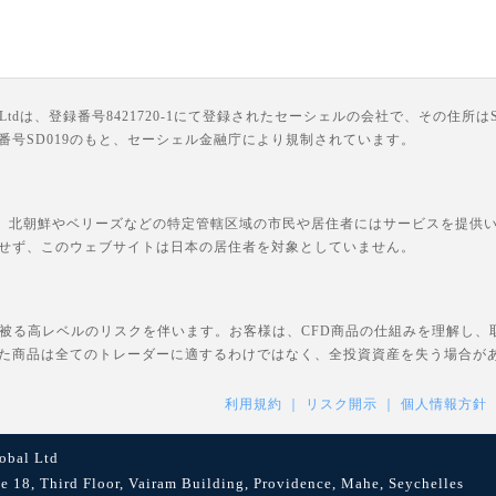
は、登録番号8421720-1にて登録されたセーシェルの会社で、その住所はSuite 18, Third F
ライセンス番号SD019のもと、セーシェル金融庁により規制されています。
、北朝鮮やベリーズなどの特定管轄区域の市民や居住者にはサービスを提供いた
せず、このウェブサイトは日本の居住者を対象としていません。
を被る高レベルのリスクを伴います。お客様は、CFD商品の仕組みを理解し
た商品は全てのトレーダーに適するわけではなく、全投資資産を失う場合が
利用規約
リスク開示
個人情報方針
bal Ltd
8, Third Floor, Vairam Building, Providence, Mahe, Seychelles