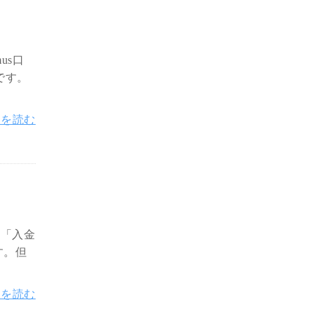
us口
貨です。
きを読む
や「入金
す。但
きを読む