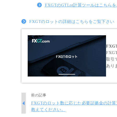
FXGTのGTLot計算ツールはこちら
FXGTのロットの詳細はこちらをご覧下さい
FXG
FX
取引
あり
ご自
前の記事
FXGTのロット数に応じた必要証拠金の計算
教えてください。