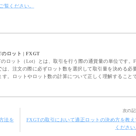
をご覧ください。
Tのロット | FXGT
GTのロット（Lot）とは、取引を行う際の通貨量の単位です。F
では、注文の際に必ずロット数を選択して取引量を決める必
ます。ロットやロット数の計算について正しく理解すること
身の資金に最適なロット数でお取引を行って頂けます。
次の記
方法を
FXGTの取引において適正ロットの決め方を教え
ください