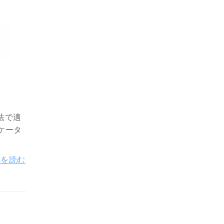
法で適
ケータ
きを読む