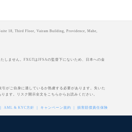
loor, Vairam Building, Providence, Mahe,
しません。FXGTはJFSAの監督下にないため、日本への金
、取引がご自身に適しているか熟慮する必要があります。失いた
あります。リスク開示全文を
こちら
からお読みください。
AML & KYC方針
キャンペーン規約
損害賠償責任保険