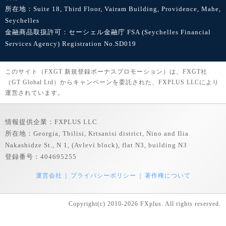
所在地：Suite 18, Third Floor, Vairam Building, Providence, Mahe,
Seychelles
金融商品取扱許可：セーシェル金融庁 FSA (Seychelles Financial
Services Agency) Registration No.SD019
このサイト（FXGT 新規登録ボーナスプロモーション）は、FXGT社
（GT Global Ltd）からキャンペーンを委託された、FXPLUS LLCにより
運営されています。
情報提供企業：FXPLUS LLC
所在地：Georgia, Tbilisi, Krtsanisi district, Nino and Ilia
Nakashidze St., N 1, (Avlevi block), flat N3, building N3
登録番号：404695255
運営会社
プライバシーポリシー
著作権について
Copyright(c) 2010-2026 FXplus. All rights reserved.