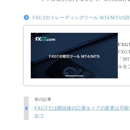
FXGTのトレーディングツール MT4/MT5
FXG
FX
「M
ルを
機能
けま
前の記事
FXGTでは開設後の口座タイプの変更は可能
か？