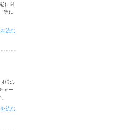
機能に限
）等に
きを読む
と同様の
のチャー
す。
きを読む