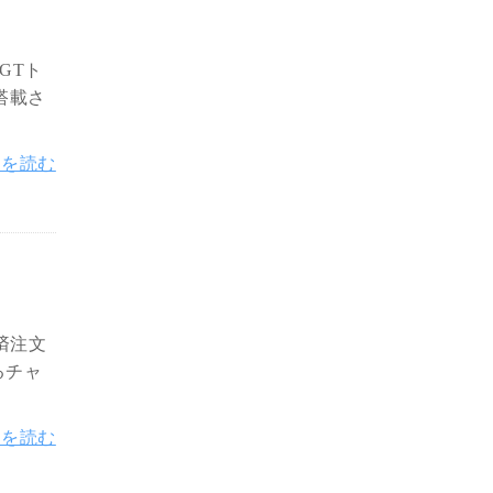
GTト
に搭載さ
きを読む
済注文
るチャ
きを読む