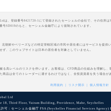
は、登録番号8421720-1にて登録されたセーシェルの会社で、その住所はSuite 18, Third F
ライセンス番号SD019のもと、セーシェル金融庁により規制されています。
、北朝鮮やベリーズなどの特定管轄区域の市民や居住者にはサービスを提供いた
せず、このウェブサイトは日本の居住者を対象としていません。
を被る高レベルのリスクを伴います。お客様は、CFD商品の仕組みを理解し
た商品は全てのトレーダーに適するわけではなく、全投資資産を失う場合が
利用規約
リスク開示
個人情報方針
bal Ltd
8, Third Floor, Vairam Building, Providence, Mahe, Seychelles
セーシェル金融庁 FSA (Seychelles Financial Services Agency) Reg