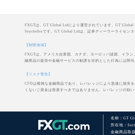
FXGTは、GT Global Ltdにより運営されています。GT Global Ltd
Seychellesです。GT Global Ltdは、証券ディーラー
【制限地域】
FXGTは、アメリカ合衆国、カナダ、ヨーロッパ諸国、イラン
融商品の提供や金融サービスの勧誘を目的とした行為には関与
【リスク警告】
CFDは複雑な金融商品であり、レバレッジにより急速に損失
くないご資金は投資すべきではありません。レバレッジの効い
名称：GT Glo
所在地：Suite 1
金融商品取扱許可：