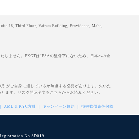
loor, Vairam Building, Providence, Mahe,
しません。FXGTはJFSAの監督下にないため、日本への金
、取引がご自身に適しているか熟慮する必要があります。失いた
あります。リスク開示全文を
こちら
からお読みください。
AML & KYC方針
キャンペーン規約
損害賠償責任保険
istration No.SD019