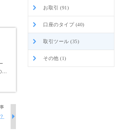
お取引 (91)
口座のタイプ (40)
取引ツール (35)
その他 (1)
ー
の新
引頂
事
？