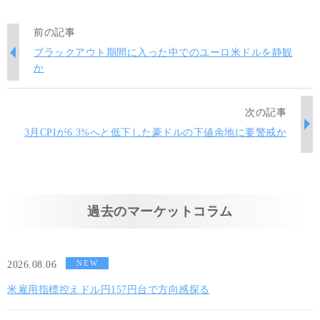
前の記事
ブラックアウト期間に入った中でのユーロ米ドルを静観
か
次の記事
3月CPIが6.3%へと低下した豪ドルの下値余地に要警戒か
過去のマーケットコラム
NEW
2026.08.06
米雇用指標控えドル円157円台で方向感探る