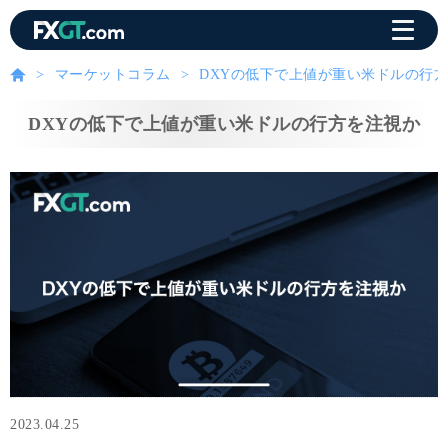
マーケットコラム
DXYの低下で上値が重い米ドルの行
DXYの低下で上値が重い米ドルの行方を注視か
2023.04.25