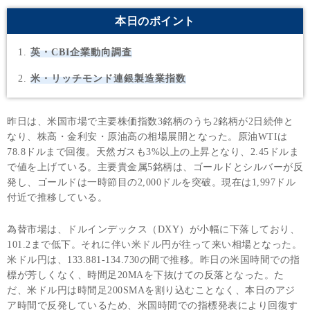
本日のポイント
英・CBI企業動向調査
米・リッチモンド連銀製造業指数
昨日は、米国市場で主要株価指数3銘柄のうち2銘柄が2日続伸と
なり、株高・金利安・原油高の相場展開となった。原油WTIは
78.8ドルまで回復。天然ガスも3%以上の上昇となり、2.45ドルま
で値を上げている。主要貴金属5銘柄は、ゴールドとシルバーが反
発し、ゴールドは一時節目の2,000ドルを突破。現在は1,997ドル
付近で推移している。
為替市場は、ドルインデックス（DXY）が小幅に下落しており、
101.2まで低下。それに伴い米ドル円が往って来い相場となった。
米ドル円は、133.881-134.730の間で推移。昨日の米国時間での指
標が芳しくなく、時間足20MAを下抜けての反落となった。た
だ、米ドル円は時間足200SMAを割り込むことなく、本日のアジ
ア時間で反発しているため、米国時間での指標発表により回復す