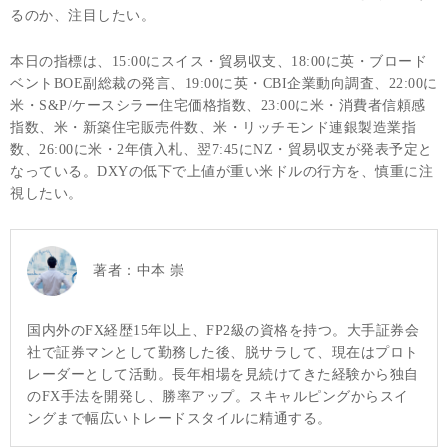
るのか、注目したい。
本日の指標は、15:00にスイス・貿易収支、18:00に英・ブロード
ベントBOE副総裁の発言、19:00に英・CBI企業動向調査、22:00に
米・S&P/ケースシラー住宅価格指数、23:00に米・消費者信頼感
指数、米・新築住宅販売件数、米・リッチモンド連銀製造業指
数、26:00に米・2年債入札、翌7:45にNZ・貿易収支が発表予定と
なっている。DXYの低下で上値が重い米ドルの行方を、慎重に注
視したい。
著者：
中本 崇
国内外のFX経歴15年以上、FP2級の資格を持つ。大手証券会
社で証券マンとして勤務した後、脱サラして、現在はプロト
レーダーとして活動。長年相場を見続けてきた経験から独自
のFX手法を開発し、勝率アップ。スキャルピングからスイ
ングまで幅広いトレードスタイルに精通する。