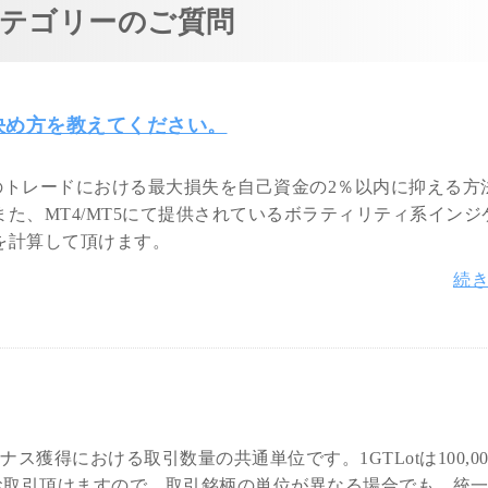
テゴリーのご質問
決め方を教えてください。
度のトレードにおける最大損失を自己資金の2％以内に抑える方
た、MT4/MT5にて提供されているボラティリティ系インジ
を計算して頂けます。
続
ナス獲得における取引数量の共通単位です。1GTLotは100,00
お取引頂けますので、取引銘柄の単位が異なる場合でも、統