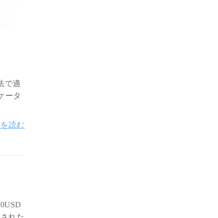
法で適
ケータ
きを読む
0USD
一された