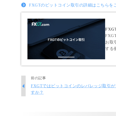
FXGTのビットコイン取引の詳細はこちらを
FXG
FX
お取
する
をお
前の記事
FXGTではビットコインのレバレッジ取引が
すか？