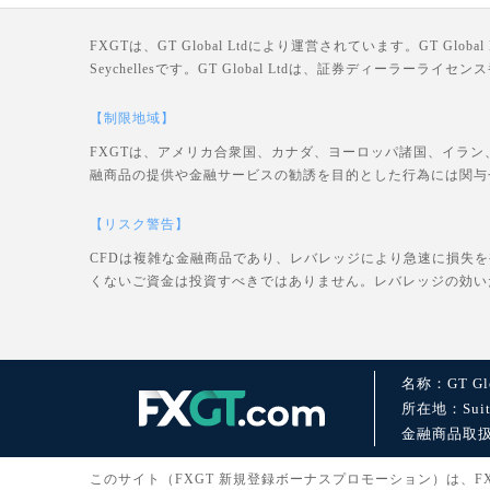
FXGTは、GT Global Ltdにより運営されています。GT Global Ltd
Seychellesです。GT Global Ltdは、証券ディーラー
【制限地域】
FXGTは、アメリカ合衆国、カナダ、ヨーロッパ諸国、イラン
融商品の提供や金融サービスの勧誘を目的とした行為には関与
【リスク警告】
CFDは複雑な金融商品であり、レバレッジにより急速に損失
くないご資金は投資すべきではありません。レバレッジの効い
名称：GT Glo
所在地：Suite 1
金融商品取扱許可：
このサイト（FXGT 新規登録ボーナスプロモーション）は、FXGT