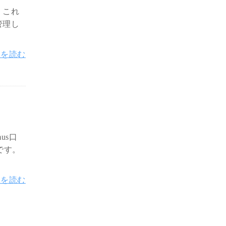
。これ
管理し
きを読む
us口
貨です。
きを読む