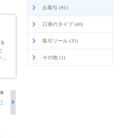
お取引 (91)
口座のタイプ (40)
取引ツール (35)
）を
と
その他 (1)
ード
事
？