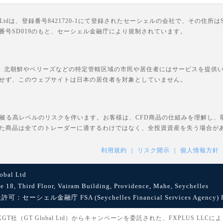
は、登録番号8421720-1にて登録されたセーシェルの会社で、その住所はSuite 18, Third F
ライセンス番号SD019のもと、セーシェル金融庁により規制されています。
、北朝鮮やベリーズなどの特定管轄区域の市民や居住者にはサービスを提供いた
せず、このウェブサイトは日本の居住者を対象としていません。
を被る高レベルのリスクを伴います。お客様は、CFD商品の仕組みを理解し
た商品は全てのトレーダーに適するわけではなく、全投資資産を失う場合が
利用規約
リスク開示
個人情報方針
bal Ltd
8, Third Floor, Vairam Building, Providence, Mahe, Seychelles
セーシェル金融庁 FSA (Seychelles Financial Services Agency) Reg
社（GT Global Ltd）からキャンペーンを委託された、FXPLUS LLC