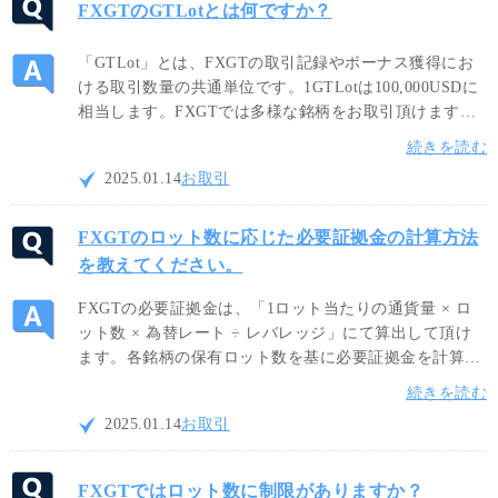
FXGTのGTLotとは何ですか？
「GTLot」とは、FXGTの取引記録やボーナス獲得にお
ける取引数量の共通単位です。1GTLotは100,000USDに
相当します。FXGTでは多様な銘柄をお取引頂けますの
で、取引銘柄の単位が異なる場合でも、統一された
続きを読む
GTLotを使用することでトレードサイズを共通の測定基
2025.01.14
お取引
準で把握することが可能です。
FXGTのロット数に応じた必要証拠金の計算方法
を教えてください。
FXGTの必要証拠金は、「1ロット当たりの通貨量 × ロ
ット数 × 為替レート ÷ レバレッジ」にて算出して頂け
ます。各銘柄の保有ロット数を基に必要証拠金を計算す
ることが出来ますので、ご自身のリスク許容度に応じた
続きを読む
適切なロットサイズでお取引をお楽しみください。
2025.01.14
お取引
FXGTではロット数に制限がありますか？