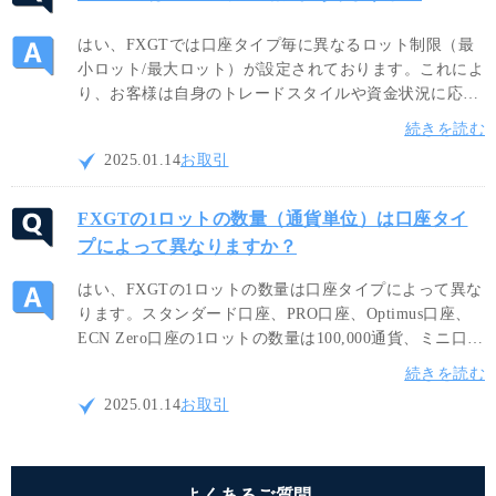
はい、FXGTでは口座タイプ毎に異なるロット制限（最
小ロット/最大ロット）が設定されております。これによ
り、お客様は自身のトレードスタイルや資金状況に応じ
て適切なロットサイズを選択し、リスク管理しながらよ
続きを読む
り効果的な取引を行って頂くことが可能です。
2025.01.14
お取引
FXGTの1ロットの数量（通貨単位）は口座タイ
プによって異なりますか？
はい、FXGTの1ロットの数量は口座タイプによって異な
ります。スタンダード口座、PRO口座、Optimus口座、
ECN Zero口座の1ロットの数量は100,000通貨、ミニ口座
では10,000通貨、CryptoX口座では1通貨です。ご自身の
続きを読む
トレードスタイルに合わせて最適な口座タイプをご利用
2025.01.14
お取引
ください。
よくあるご質問