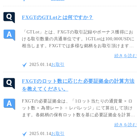
FXGTのGTLotとは何ですか？
「GTLot」とは、FXGTの取引記録やボーナス獲得にお
ける取引数量の共通単位です。1GTLotは100,000USDに
相当します。FXGTでは多様な銘柄をお取引頂けますの
で、取引銘柄の単位が異なる場合でも、統一された
続きを読む
GTLotを使用することでトレードサイズを共通の測定基
2025.01.14
お取引
準で把握することが可能です。
FXGTのロット数に応じた必要証拠金の計算方法
を教えてください。
FXGTの必要証拠金は、「1ロット当たりの通貨量 × ロ
ット数 × 為替レート ÷ レバレッジ」にて算出して頂け
ます。各銘柄の保有ロット数を基に必要証拠金を計算す
ることが出来ますので、ご自身のリスク許容度に応じた
続きを読む
適切なロットサイズでお取引をお楽しみください。
2025.01.14
お取引