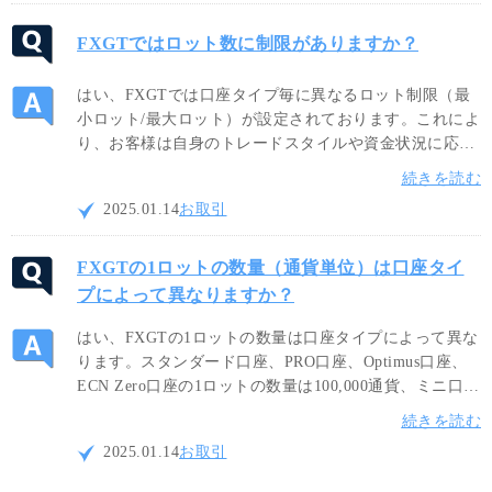
FXGTではロット数に制限がありますか？
はい、FXGTでは口座タイプ毎に異なるロット制限（最
小ロット/最大ロット）が設定されております。これによ
り、お客様は自身のトレードスタイルや資金状況に応じ
て適切なロットサイズを選択し、リスク管理しながらよ
続きを読む
り効果的な取引を行って頂くことが可能です。
2025.01.14
お取引
FXGTの1ロットの数量（通貨単位）は口座タイ
プによって異なりますか？
はい、FXGTの1ロットの数量は口座タイプによって異な
ります。スタンダード口座、PRO口座、Optimus口座、
ECN Zero口座の1ロットの数量は100,000通貨、ミニ口座
では10,000通貨、CryptoX口座では1通貨です。ご自身の
続きを読む
トレードスタイルに合わせて最適な口座タイプをご利用
2025.01.14
お取引
ください。