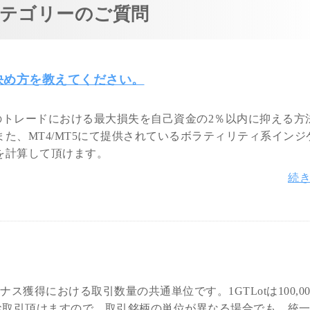
テゴリーのご質問
決め方を教えてください。
度のトレードにおける最大損失を自己資金の2％以内に抑える方
た、MT4/MT5にて提供されているボラティリティ系インジ
を計算して頂けます。
続
ナス獲得における取引数量の共通単位です。1GTLotは100,00
お取引頂けますので、取引銘柄の単位が異なる場合でも、統