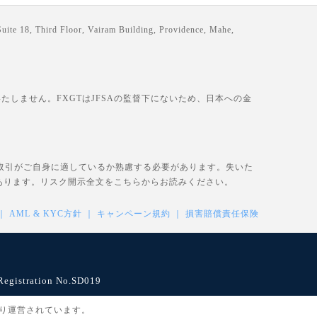
loor, Vairam Building, Providence, Mahe,
しません。FXGTはJFSAの監督下にないため、日本への金
、取引がご自身に適しているか熟慮する必要があります。失いた
あります。リスク開示全文を
こちら
からお読みください。
AML & KYC方針
キャンペーン規約
損害賠償責任保険
istration No.SD019
により運営されています。