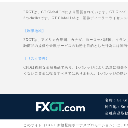
FXGTは、GT Global Ltdにより運営されています。GT Global Ltd
Seychellesです。GT Global Ltdは、証券ディーラー
【制限地域】
FXGTは、アメリカ合衆国、カナダ、ヨーロッパ諸国、イラン
融商品の提供や金融サービスの勧誘を目的とした行為には関与
【リスク警告】
CFDは複雑な金融商品であり、レバレッジにより急速に損失
くないご資金は投資すべきではありません。レバレッジの効い
名称：GT Glo
所在地：Suite 1
金融商品取扱許可：
このサイト（FXGT 新規登録ボーナスプロモーション）は、FXGT