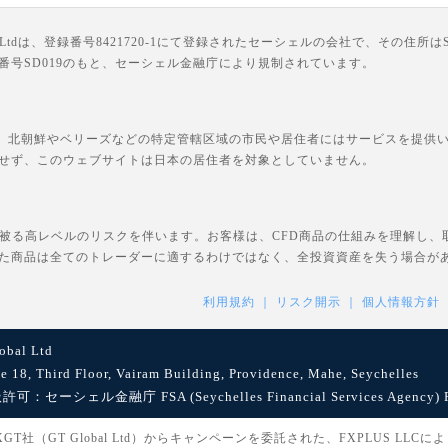
は、登録番号8421720-1にて登録されたセーシェルの会社で、その住所はSuite 18, Third F
ライセンス番号SD019のもと、セーシェル金融庁により規制されています。
、北朝鮮やベリーズなどの特定管轄区域の市民や居住者にはサービスを提供いた
せず、このウェブサイトは日本の居住者を対象としていません。
を被る高レベルのリスクを伴います。お客様は、CFD商品の仕組みを理解し
た商品は全てのトレーダーに適するわけではなく、全投資資産を失う場合が
利用規約
リスク開示
個人情報方針
bal Ltd
8, Third Floor, Vairam Building, Providence, Mahe, Seychelles
セーシェル金融庁 FSA (Seychelles Financial Services Agency) Reg
社（GT Global Ltd）からキャンペーンを委託された、FXPLUS LLC