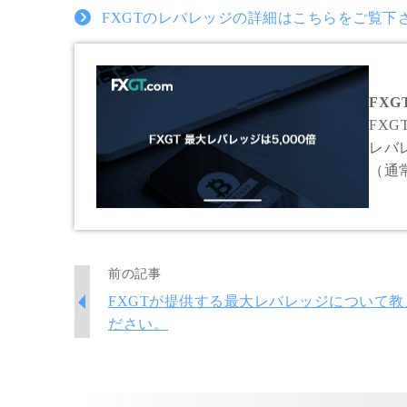
FXGTのレバレッジの詳細はこちらをご覧下
FXG
FX
レバレ
（通常
1,0
1,
前の記事
FXGTが提供する最大レバレッジについて教
ださい。