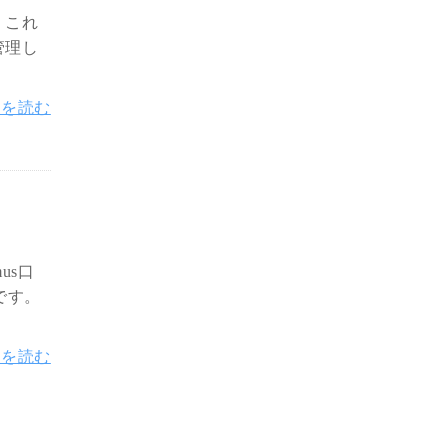
。これ
管理し
きを読む
us口
貨です。
きを読む