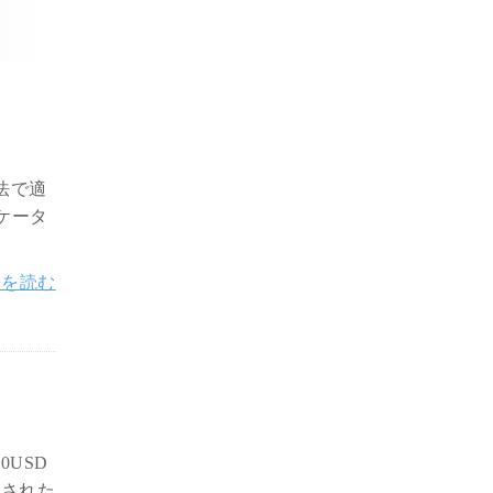
法で適
ケータ
きを読む
0USD
一された