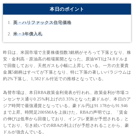
本日のポイント
英・ハリファックス住宅価格
米・3年債入札
昨日は、米国市場で主要株価指数3銘柄がそろって下落となり、株
安・金利高・原油高の相場展開となった。原油WTIは74.8ドルま
で回復しており、天然ガスも小幅に上昇している。一方の主要貴
金属5銘柄はすべてが下落となり、特に下落の著しいパラジウムは
約2%下落し、1,582ドル付近での推移となっている。
為替市場は、本日RBA政策金利発表が行われ、政策金利が市場コ
ンセンサス通り0.25%利上げの3.35%となった豪ドルが、本日のア
ジア時間で最強通貨となっている。豪ドル円は91.178から91.946
まで上昇。時間足200SMAを上抜けた。RBAの声明では、「賃金
の伸びは低率から回復しており、インフレ更新が予想される」と
しており、引き続いてのRBAの利上げが予想されることから、豪
ドルが強含んでいる。