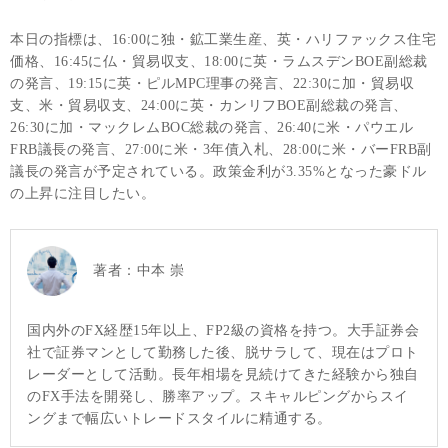
本日の指標は、16:00に独・鉱工業生産、英・ハリファックス住宅
価格、16:45に仏・貿易収支、18:00に英・ラムスデンBOE副総裁
の発言、19:15に英・ピルMPC理事の発言、22:30に加・貿易収
支、米・貿易収支、24:00に英・カンリフBOE副総裁の発言、
26:30に加・マックレムBOC総裁の発言、26:40に米・パウエル
FRB議長の発言、27:00に米・3年債入札、28:00に米・バーFRB副
議長の発言が予定されている。政策金利が3.35%となった豪ドル
の上昇に注目したい。
著者：
中本 崇
国内外のFX経歴15年以上、FP2級の資格を持つ。大手証券会
社で証券マンとして勤務した後、脱サラして、現在はプロト
レーダーとして活動。長年相場を見続けてきた経験から独自
のFX手法を開発し、勝率アップ。スキャルピングからスイ
ングまで幅広いトレードスタイルに精通する。