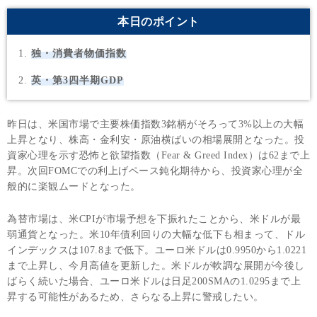
本日のポイント
独・消費者物価指数
英・第3四半期GDP
昨日は、米国市場で主要株価指数3銘柄がそろって3%以上の大幅
上昇となり、株高・金利安・原油横ばいの相場展開となった。投
資家心理を示す恐怖と欲望指数（Fear & Greed Index）は62まで上
昇。次回FOMCでの利上げペース鈍化期待から、投資家心理が全
般的に楽観ムードとなった。
為替市場は、米CPIが市場予想を下振れたことから、米ドルが最
弱通貨となった。米10年債利回りの大幅な低下も相まって、ドル
インデックスは107.8まで低下。ユーロ米ドルは0.9950から1.0221
まで上昇し、今月高値を更新した。米ドルが軟調な展開が今後し
ばらく続いた場合、ユーロ米ドルは日足200SMAの1.0295まで上
昇する可能性があるため、さらなる上昇に警戒したい。