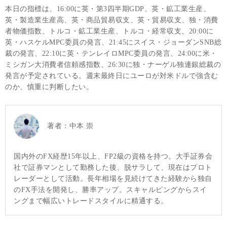
本日の指標は、16:00に英・第3四半期GDP、英・鉱工業生産、
英・製造業生産高、英・商品貿易収支、英・貿易収支、独・消費
者物価指数、トルコ・鉱工業生産、トルコ・経常収支、20:00に
英・ハスケルMPC委員の発言、21:45にスイス・ジョーダンSNB総
裁の発言、22:10に英・テンレイロMPC委員の発言、24:00に米・
ミシガン大消費者信頼感指数、26:30に独・ナーゲル独連銀総裁の
発言が予定されている。週末最終日にユーロが対米ドルで強含む
のか、慎重に判断したい。
著者：
中本 崇
国内外のFX経歴15年以上、FP2級の資格を持つ。大手証券会
社で証券マンとして勤務した後、脱サラして、現在はプロト
レーダーとして活動。長年相場を見続けてきた経験から独自
のFX手法を開発し、勝率アップ。スキャルピングからスイ
ングまで幅広いトレードスタイルに精通する。