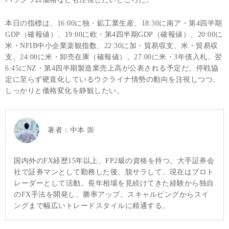
本日の指標は、16:00に独・鉱工業生産、18:30に南ア・第4四半期
GDP（確報値）、19:00に欧・第4四半期GDP（確報値）、20:00に
米・NFIB中小企業楽観指数、22:30に加・貿易収支、米・貿易収
支、24:00に米・卸売在庫（確報値）、27:00に米・3年債入札、翌
6:45にNZ・第4四半期製造業売上高が公表される予定だ。停戦協
定に至らず硬直化しているウクライナ情勢の動向を注視しつつ、
しっかりと価格変化を静観したい。
著者：
中本 崇
国内外のFX経歴15年以上、FP2級の資格を持つ。大手証券会
社で証券マンとして勤務した後、脱サラして、現在はプロト
レーダーとして活動。長年相場を見続けてきた経験から独自
のFX手法を開発し、勝率アップ。スキャルピングからスイ
ングまで幅広いトレードスタイルに精通する。