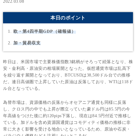
2022.03.08
本日のポイント
欧・第4四半期GDP（確報値）
加・貿易収支
昨日は、米国市場で主要株価指数3銘柄がそろって続落となり、株
安・金利高・原油安の相場展開となった。仮想通貨市場は乱高下
を繰り返す展開となっており、BTCUSDは38,500ドル台での推移
だ。連日高値圏で上昇していた原油は反落しており、WTIは118ド
ル台となっている。
為替市場は、資源価格の反落からオセアニア通貨も同様に反落
し、クロス円の中でも上昇が際立っていた豪ドル円は85.5円の今
年高値をつけた後に約120pips下落し、現在は84.5円付近で推移し
ている。加ドルを含め資源国通貨はコモディティ価格の推移に非
常に大きく影響を受ける地合いとなっているため、原油や石炭・
パラジウム価格なども注視したいところだ。